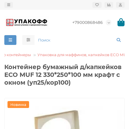
+79000868486
Эко контейнеры
Упаковка для маффинов, капкейков ECO MUF
Контейнер бумажный д/капкейков
ECO MUF 12 330*250*100 мм крафт с
окном (уп25/кор100)
Новинка