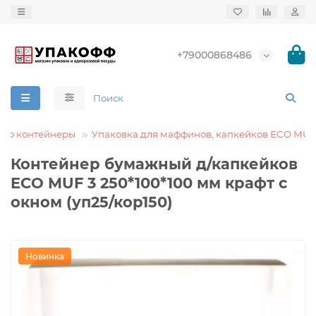
+79000868486
Эко контейнеры
Упаковка для маффинов, капкейков ECO MUF
Контейнер бумажный д/капкейков
ECO MUF 3 250*100*100 мм крафт с
окном (уп25/кор150)
Новинка