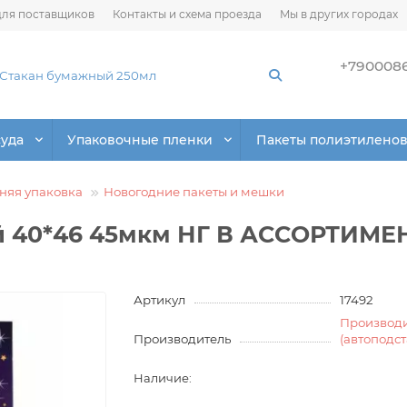
ля поставщиков
Контакты и схема проезда
Мы в других городах
+790008
суда
Упаковочные пленки
Пакеты полиэтилено
няя упаковка
Новогодние пакеты и мешки
й 40*46 45мкм НГ В АССОРТИМЕН
Артикул
17492
Производ
Производитель
(автоподс
Наличие: