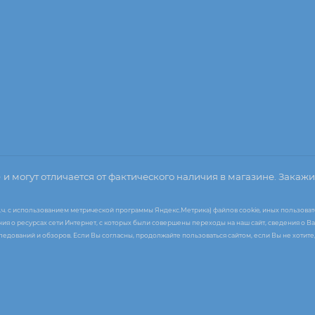
о
и могут отличается от фактического наличия в магазине. Закажи
т.ч. с использованием метрической программы Яндекс.Метрика) файлов cookie, иных пользоват
я о ресурсах сети Интернет, с которых были совершены переходы на наш сайт, сведения о Ва
следований и обзоров. Если Вы согласны, продолжайте пользоваться сайтом, если Вы не хоти