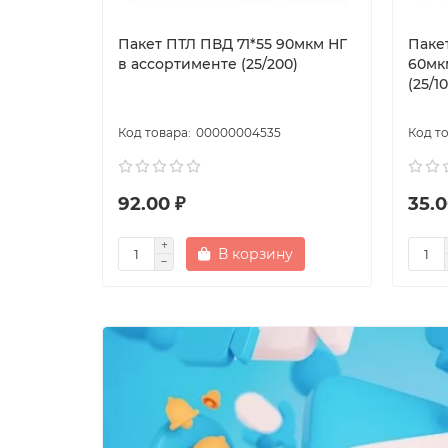
Пакет ПТЛ ПВД 71*55 90мкм НГ
Паке
в ассортименте (25/200)
60мк
(25/1
00000004535
92.00 ₽
35.0
В корзину