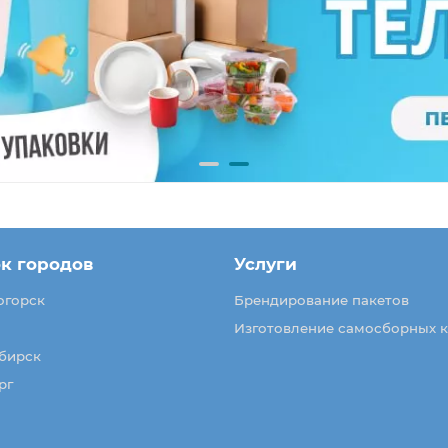
к городов
Услуги
огорск
Брендирование пакетов
Изготовление самосборных 
бирск
рг