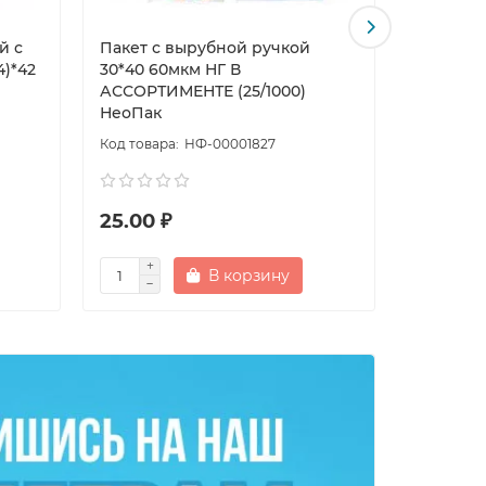
й с
Пакет с вырубной ручкой
Пакет П
)*42
30*40 60мкм НГ В
НГ в асс
АССОРТИМЕНТЕ (25/1000)
НеоПак
НФ-00001827
25.00 ₽
23.00 
В корзину