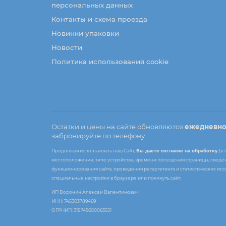
персональных данных
Контакты и схема проезда
Новинки упаковки
Новости
Политика использования cookie
Остатки и цены на сайте обновляются
ежедневн
забронируйте по телефону
Продолжая использовать наш Сайт,
Вы даете согласие на обработку
(в 
местоположении, типе устройства, времени посещения страницы, сведени
функционирования сайта, проведения ретаргетинга и статистических ис
специальные настройки в браузере или покинуть сайт.
ИП Воронин Алексей Валентинович
ИНН: 745303789469
ОГРНИП: 318745600063551