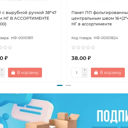
т с вырубной ручкой 38*47
Пакет ПП фольгированны
м НГ В АССОРТИМЕНТЕ
центральным швом 16+(2*4
000)
НГ в ассортименте
НФ-00001811
НФ-00001824
0 ₽
38.00 ₽
В корзину
В корзину