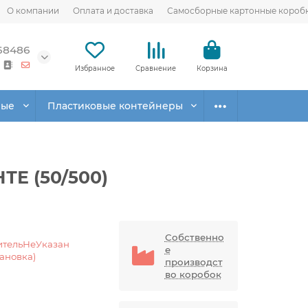
О компании
Оплата и доставка
Самосборные картонные короб
68486
Избранное
Сравнение
Корзина
вые
Пластиковые контейнеры
ТЕ (50/500)
Собственно
ительНеУказан
е
тановка)
производст
во коробок