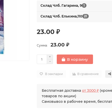
Склад Члб. Гагарина, 9
1
Склад Члб. Елькина,110
21
23.00 ₽
23.00 ₽
Сумма:
В корзину
В закладки
В сравнение
Бесплатная доставка
от 3000 ₽
(кром
товаров по акции)
Самовывоз в рабочее время, беспла