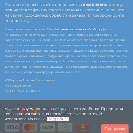
Остатки и цены на сайте обновляются
ежедневно
и могут
отличается от фактического наличия в магазине. Закажите
на сайте и дождитесь обработки заказа или забронируйте
по телефону
Продолжая использовать наш Сайт,
Вы даете согласие на обработку
(в т.ч. с
использованием метрической программы Яндекс.Метрика) файлов cookie, иных
пользовательских данных (сведения о Вашем ip-адресе, сведения о местоположении,
типе устройства, времени посещения страницы, сведения о ресурсах сети Интернет, с
которых были совершены переходы на наш сайт, сведения о Ваших действиях на сайте),
эта информация необходима для функционирования сайта, проведения ретаргетинга и
статистических исследований и обзоров. Если Вы согласны, продолжайте пользоваться
сайтом, если Вы не хотите, чтобы Ваши данные обрабатывались необходимо установить
специальные настройки в браузере или покинуть сайт.
ИП Воронин Алексей Валентинович
ИНН: 745303789469
ОГРНИП: 318745600063551
Мы используем файлы cookie для вашего удобства. Продолжая
пользоваться сайтом, вы соглашаетесь с политикой
использования cookie.
Подробнее
Принимаю