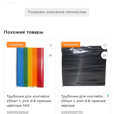
заказе)
Материал: пищевой пластик
Показать описание полностью
Преимущества:
Яркий и привлекательный внешний вид
Похожие товары
Подходят для холодных и густых напитков
Безопасны для контакта с пищевыми продуктами
Удобны для массовых мероприятий и коммерческого
Новинка
Новинка
использования
Используются в общественном питании, на детских и
взрослых праздниках, легко хранятся и
транспортируются.
Трубочки для коктейля
Трубочки для коктейля
250шт L-240 d-8 прямые
250шт L-240 d-8 прямые
цветные MIX
черные
00000002043
00000002700