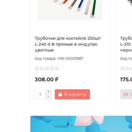
Трубочки для коктейля 250шт
Труб
L-240 d-8 прямые в инд.упак
L-210
цветные
черн
НФ-00005987
308.00 ₽
175.
В корзину