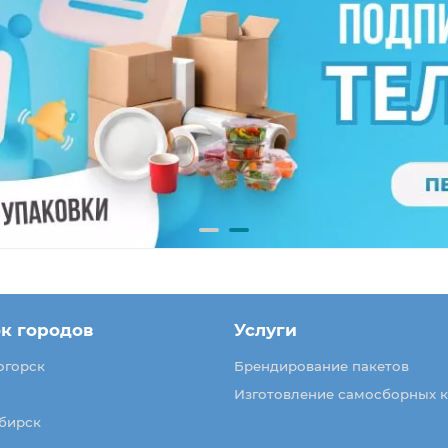
к городов
Услуги
огорск
Брендирование пакетов
Изготовление самосборных 
бирск