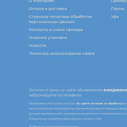
О компании
Оренбу
Оплата и доставка
Пермь
Страница политики обработки
Уфа
персональных данных
Контакты и схема проезда
Новинки упаковки
Новости
Политика использования cookie
Остатки и цены на сайте обновляются
ежедневн
забронируйте по телефону
Продолжая использовать наш Сайт,
Вы даете согласие на обработку
(в 
местоположении, типе устройства, времени посещения страницы, сведени
функционирования сайта, проведения ретаргетинга и статистических ис
специальные настройки в браузере или покинуть сайт.
ИП Воронин Алексей Валентинович