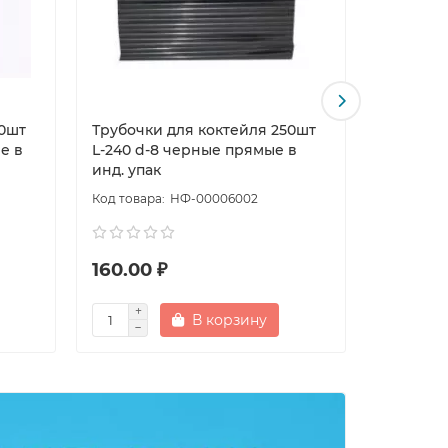
50шт
Трубочки для коктейля 250шт
Трубочки
е в
L-240 d-8 черные прямые в
250 d-1
инд. упак
НФ-00006002
160.00 ₽
135.00 
В корзину