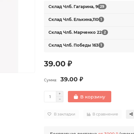
Склад Члб. Гагарина, 9
29
Склад Члб. Елькина,110
1
Склад Члб. Марченко 22
2
Склад Члб. Победы 163
1
39.00 ₽
39.00 ₽
Сумма:
В корзину
В закладки
В сравнение