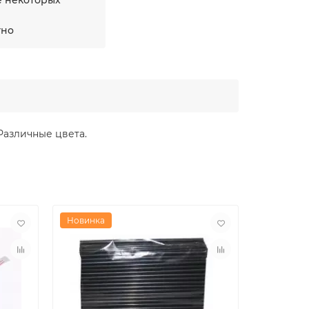
е некоторых
тно
Различные цвета.
Новинка
Новинка