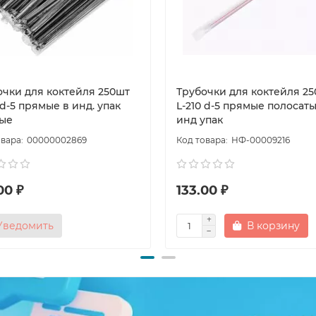
очки для коктейля 250шт
Трубочки для коктейля 2
 d-5 прямые в инд. упак
L-210 d-5 прямые полосаты
ые
инд упак
00000002869
НФ-00009216
00 ₽
133.00 ₽
Уведомить
В корзину