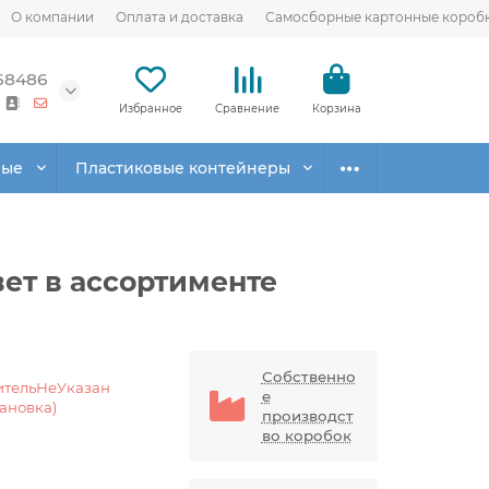
О компании
Оплата и доставка
Самосборные картонные короб
68486
Избранное
Сравнение
Корзина
вые
Пластиковые контейнеры
ет в ассортименте
Собственно
ительНеУказан
е
тановка)
производст
во коробок