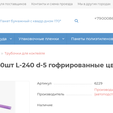
ля поставщиков
Контакты и схема проезда
Мы в других городах
+790008
суда
Упаковочные пленки
Пакеты полиэтилено
Трубочки для коктейля
0шт L-240 d-5 гофрированные цв
Артикул
6229
Производ
Производитель
(автоподс
Наличие: