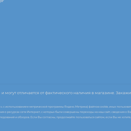
рг
о
и могут отличается от фактического наличия в магазине. Закажи
т.ч. с использованием метрической программы Яндекс.Метрика) файлов cookie, иных пользоват
я о ресурсах сети Интернет, с которых были совершены переходы на наш сайт, сведения о Ва
следований и обзоров. Если Вы согласны, продолжайте пользоваться сайтом, если Вы не хоти