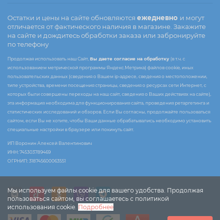
Остатки и цены на сайте обновляются
ежедневно
и могут
отличается от фактического наличия в магазине. Закажите
на сайте и дождитесь обработки заказа или забронируйте
по телефону
Продолжая использовать наш Сайт,
Вы даете согласие на обработку
(в т.ч. с
использованием метрической программы Яндекс.Метрика) файлов cookie, иных
пользовательских данных (сведения о Вашем ip-адресе, сведения о местоположении,
типе устройства, времени посещения страницы, сведения о ресурсах сети Интернет, с
которых были совершены переходы на наш сайт, сведения о Ваших действиях на сайте),
эта информация необходима для функционирования сайта, проведения ретаргетинга и
статистических исследований и обзоров. Если Вы согласны, продолжайте пользоваться
сайтом, если Вы не хотите, чтобы Ваши данные обрабатывались необходимо установить
специальные настройки в браузере или покинуть сайт.
ИП Воронин Алексей Валентинович
ИНН: 745303789469
ОГРНИП: 318745600063551
Мы используем файлы cookie для вашего удобства. Продолжая
пользоваться сайтом, вы соглашаетесь с политикой
использования cookie.
Подробнее