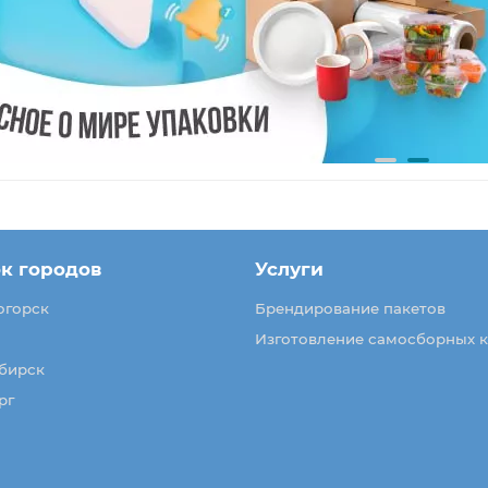
к городов
Услуги
огорск
Брендирование пакетов
Изготовление самосборных 
бирск
рг