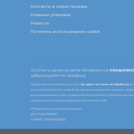
Контакты и схема проезда
Новинки упаковки
Новости
Политика использования cookie
Остатки и цены на сайте обновляются
ежедневн
забронируйте по телефону
Продолжая использовать наш Сайт,
Вы даете согласие на обработку
(в 
местоположении, типе устройства, времени посещения страницы, сведени
функционирования сайта, проведения ретаргетинга и статистических ис
специальные настройки в браузере или покинуть сайт.
ИП Воронин Алексей Валентинович
ИНН: 745303789469
ОГРНИП: 318745600063551