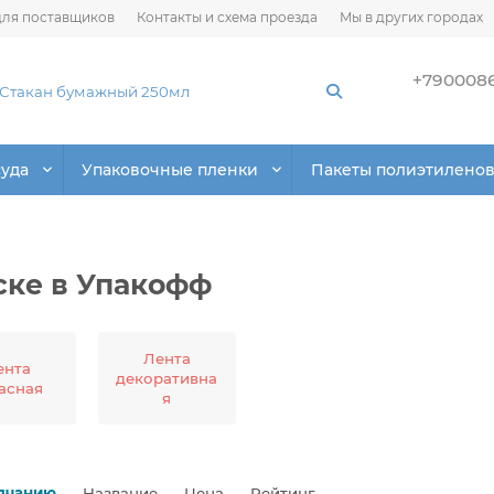
ля поставщиков
Контакты и схема проезда
Мы в других городах
+790008
суда
Упаковочные пленки
Пакеты полиэтилено
ске в Упакофф
Лента
ента
декоративна
асная
я
лчанию
Название
Цена
Рейтинг