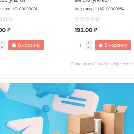
ро (уп5/75)
золото (уп4/60)
НФ-00008081
НФ-00000254
00 ₽
192.00 ₽
В корзину
В корзину
Показано с 1 по 8 из 8 (всего 1 