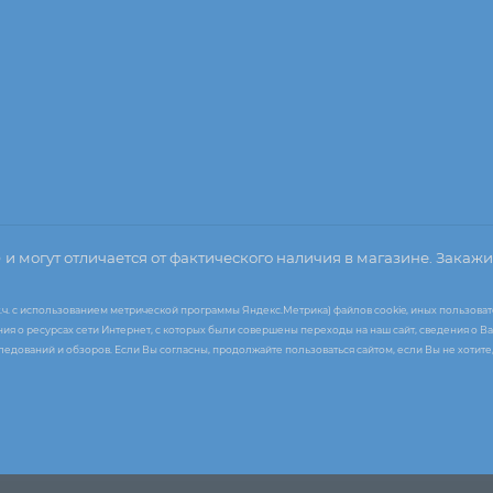
о
и могут отличается от фактического наличия в магазине. Закажи
т.ч. с использованием метрической программы Яндекс.Метрика) файлов cookie, иных пользоват
я о ресурсах сети Интернет, с которых были совершены переходы на наш сайт, сведения о Ва
следований и обзоров. Если Вы согласны, продолжайте пользоваться сайтом, если Вы не хоти