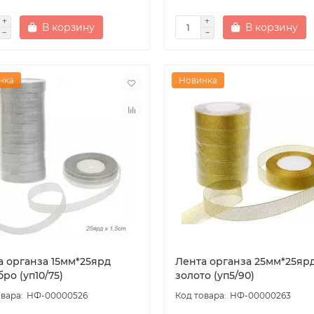
В корзину
В корзину
нка
Новинка
а органза 15мм*25ярд
Лента органза 25мм*25яр
ро (уп10/75)
золото (уп5/90)
НФ-00000526
НФ-00000263