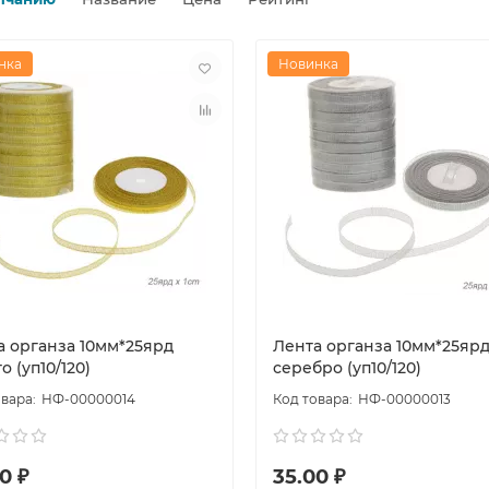
нка
Новинка
а органза 10мм*25ярд
Лента органза 10мм*25яр
о (уп10/120)
серебро (уп10/120)
НФ-00000014
НФ-00000013
0 ₽
35.00 ₽