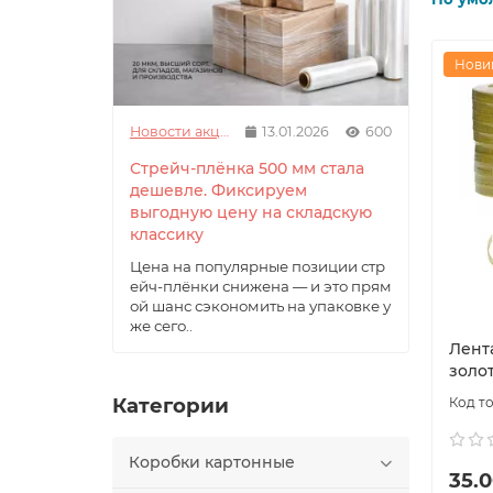
Нови
Новости акции
13.01.2026
600
Стрейч-плёнка 500 мм стала
дешевле. Фиксируем
выгодную цену на складскую
классику
Цена на популярные позиции стр
ейч-плёнки снижена — и это прям
ой шанс сэкономить на упаковке у
же сего..
Лент
золот
Категории
Коробки картонные
35.0