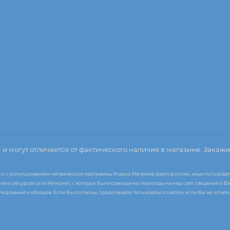
о
и могут отличается от фактического наличия в магазине. Закажи
т.ч. с использованием метрической программы Яндекс.Метрика) файлов cookie, иных пользоват
я о ресурсах сети Интернет, с которых были совершены переходы на наш сайт, сведения о Ва
следований и обзоров. Если Вы согласны, продолжайте пользоваться сайтом, если Вы не хоти