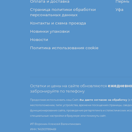
Оплата и доставка
Пермь
Страница политики обработки
Уфа
персональных данных
Контакты и схема проезда
Новинки упаковки
Новости
Политика использования cookie
Остатки и цены на сайте обновляются
ежедневн
забронируйте по телефону
Продолжая использовать наш Сайт,
Вы даете согласие на обработку
(в 
местоположении, типе устройства, времени посещения страницы, сведени
функционирования сайта, проведения ретаргетинга и статистических ис
специальные настройки в браузере или покинуть сайт.
ИП Воронин Алексей Валентинович
ИНН: 745303789469