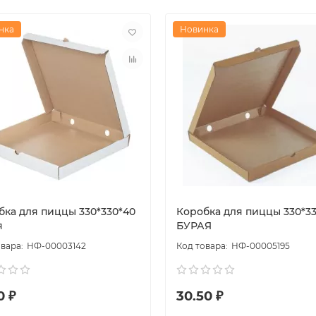
нка
Новинка
бка для пиццы 330*330*40
Коробка для пиццы 330*3
я
БУРАЯ
НФ-00003142
НФ-00005195
0 ₽
30.50 ₽