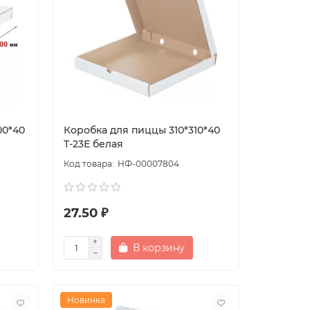
00*40
Коробка для пиццы 310*310*40
Т-23Е белая
НФ-00007804
27.50 ₽
В корзину
Новинка