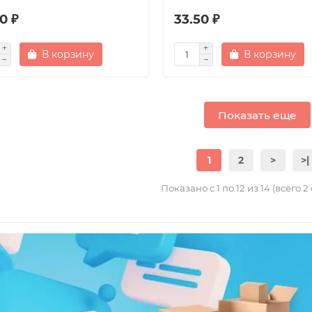
0 ₽
33.50 ₽
В корзину
В корзину
Показать еще
1
2
>
>|
Показано с 1 по 12 из 14 (всего 2