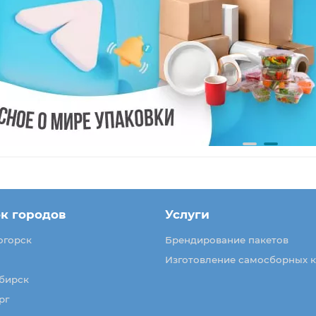
к городов
Услуги
огорск
Брендирование пакетов
Изготовление самосборных 
бирск
рг