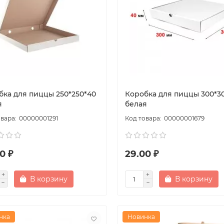
бка для пиццы 250*250*40
Коробка для пиццы 300*3
я
белая
00000001291
00000001679
0 ₽
29.00 ₽
В корзину
В корзину
нка
Новинка