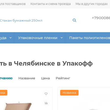
ля поставщиков
Контакты и схема проезда
Мы в других городах
+790008
суда
Упаковочные пленки
Пакеты полиэтилено
ть в Челябинске в Упакофф
лчанию
Название
Цена
Рейтинг
нка
Новинка