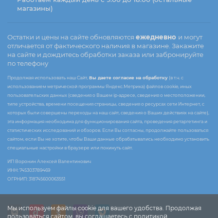
магазины)
Остатки и цены на сайте обновляются
ежедневно
и могут
отличается от фактического наличия в магазине. Закажите
на сайте и дождитесь обработки заказа или забронируйте
по телефону
Продолжая использовать наш Сайт,
Вы даете согласие на обработку
(в т.ч. с
использованием метрической программы Яндекс.Метрика) файлов cookie, иных
пользовательских данных (сведения о Вашем ip-адресе, сведения о местоположении,
типе устройства, времени посещения страницы, сведения о ресурсах сети Интернет, с
которых были совершены переходы на наш сайт, сведения о Ваших действиях на сайте),
эта информация необходима для функционирования сайта, проведения ретаргетинга и
статистических исследований и обзоров. Если Вы согласны, продолжайте пользоваться
сайтом, если Вы не хотите, чтобы Ваши данные обрабатывались необходимо установить
специальные настройки в браузере или покинуть сайт.
ИП Воронин Алексей Валентинович
ИНН: 745303789469
ОГРНИП: 318745600063551
Мы используем файлы cookie для вашего удобства. Продолжая
пользоваться сайтом, вы соглашаетесь с политикой