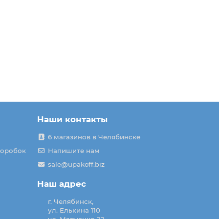
Наши контакты
6 магазинов в Челябинске
коробок
Напишите нам
sale@upakoff.biz
Наш адрес
г. Челябинск,
ул. Елькина 110