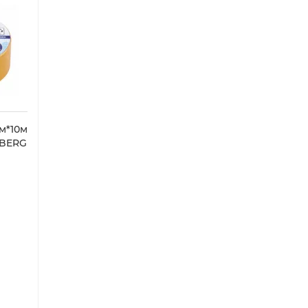
м*10м
BERG