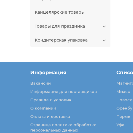
Канцелярские товары
Товары для праздника
Кондитерская упаковка
Информация
Списо
Вакансии
Магнит
Информация для поставщиков
Миасс
Правила и условия
Новоси
О компании
Оренбу
Оплата и доставка
Пермь
Страница политики обработки
Уфа
персональных данных