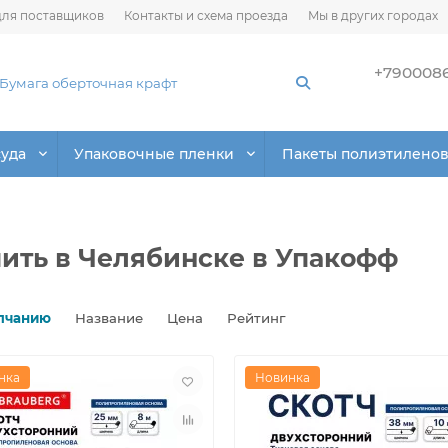
ля поставщиков
Контакты и схема проезда
Мы в других городах
+790008
суда
Упаковочные пленки
Пакеты полиэтилено
пить в Челябинске в Упакофф
лчанию
Название
Цена
Рейтинг
нка
Новинка