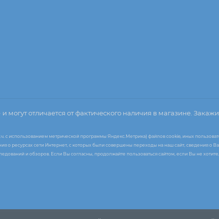
о
и могут отличается от фактического наличия в магазине. Закажи
т.ч. с использованием метрической программы Яндекс.Метрика) файлов cookie, иных пользоват
я о ресурсах сети Интернет, с которых были совершены переходы на наш сайт, сведения о Ва
следований и обзоров. Если Вы согласны, продолжайте пользоваться сайтом, если Вы не хоти