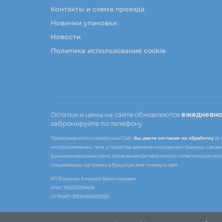
Контакты и схема проезда
Новинки упаковки
Новости
Политика использования cookie
Остатки и цены на сайте обновляются
ежедневн
забронируйте по телефону
Продолжая использовать наш Сайт,
Вы даете согласие на обработку
(в 
местоположении, типе устройства, времени посещения страницы, сведени
функционирования сайта, проведения ретаргетинга и статистических ис
специальные настройки в браузере или покинуть сайт.
ИП Воронин Алексей Валентинович
ИНН: 745303789469
ОГРНИП: 318745600063551