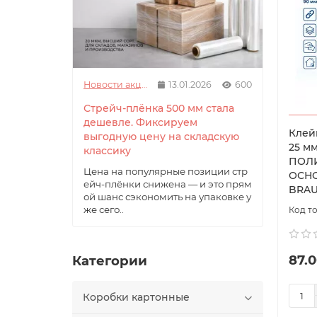
Новости акции
13.01.2026
600
Стрейч-плёнка 500 мм стала
дешевле. Фиксируем
Клей
выгодную цену на складскую
25 мм
классику
ПОЛ
Цена на популярные позиции стр
ОСНО
ейч-плёнки снижена — и это прям
BRA
ой шанс сэкономить на упаковке у
же сего..
87.0
Категории
Коробки картонные