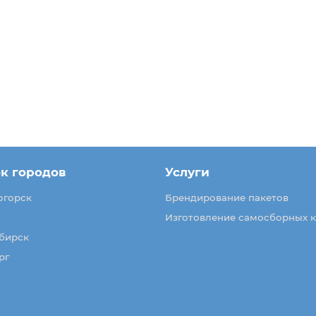
к городов
Услуги
огорск
Брендирование пакетов
Изготовление самосборных 
бирск
рг