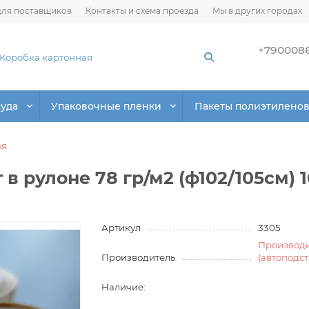
ля поставщиков
Контакты и схема проезда
Мы в других городах
+790008
суда
Упаковочные пленки
Пакеты полиэтилено
ая
в рулоне 78 гр/м2 (ф102/105см) 1
Артикул
3305
Производ
Производитель
(автоподс
Наличие: