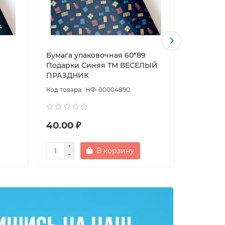
Бумага упаковочная 60*89
Бумага у
Подарки Синяя ТМ ВЕСЕЛЫЙ
Волшебн
ПРАЗДНИК
ПРАЗДН
НФ-00004890
40.00 ₽
40.00 
В корзину