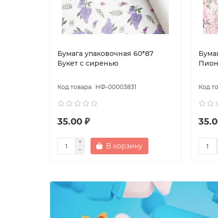
Бумага упаковочная 60*87
Бума
Букет с сиренью
Пио
НФ-00003831
35.00 ₽
35.0
В корзину