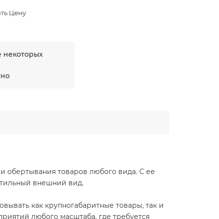
ть Цену
е некоторых
тно
и обертывания товаров любого вида. С ее
 стильный внешний вид.
овывать как крупногабаритные товары, так и
дприятий любого масштаба, где требуется