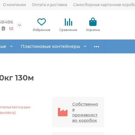
О компании
Оплата и доставка
Самосборные картонные короб
68486
Избранное
Сравнение
Корзина
вые
Пластиковые контейнеры
0кг 130м
Собственно
ительНеУказан
е
тановка)
производст
во коробок