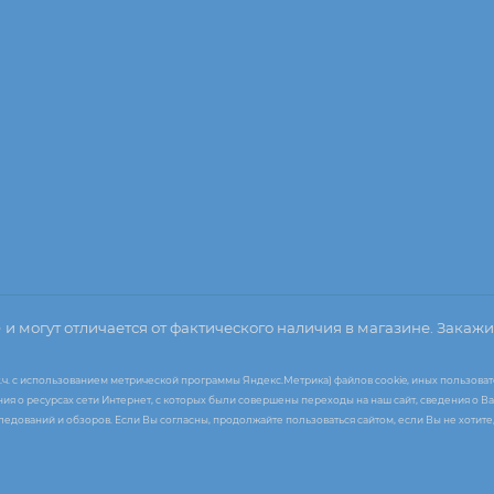
о
и могут отличается от фактического наличия в магазине. Закажи
т.ч. с использованием метрической программы Яндекс.Метрика) файлов cookie, иных пользоват
я о ресурсах сети Интернет, с которых были совершены переходы на наш сайт, сведения о Ва
следований и обзоров. Если Вы согласны, продолжайте пользоваться сайтом, если Вы не хоти