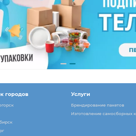
к городов
Услуги
огорск
Брендирование пакетов
Изготовление самосборных 
бирск
рг