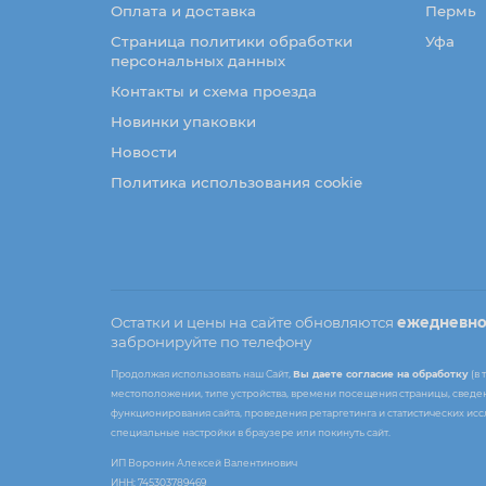
Оплата и доставка
Пермь
Страница политики обработки
Уфа
персональных данных
Контакты и схема проезда
Новинки упаковки
Новости
Политика использования cookie
Остатки и цены на сайте обновляются
ежедневн
забронируйте по телефону
Продолжая использовать наш Сайт,
Вы даете согласие на обработку
(в 
местоположении, типе устройства, времени посещения страницы, сведени
функционирования сайта, проведения ретаргетинга и статистических ис
специальные настройки в браузере или покинуть сайт.
ИП Воронин Алексей Валентинович
ИНН: 745303789469