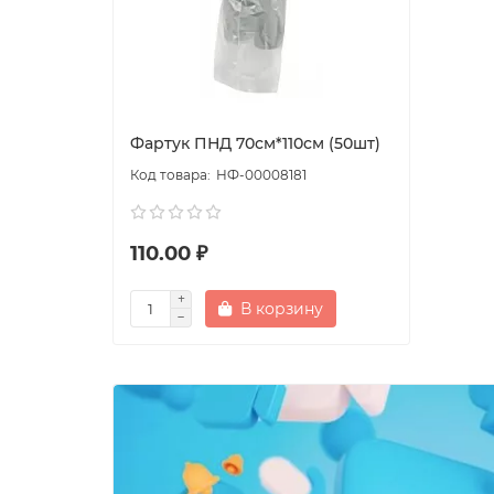
Фартук ПНД 70см*110см (50шт)
НФ-00008181
110.00 ₽
В корзину