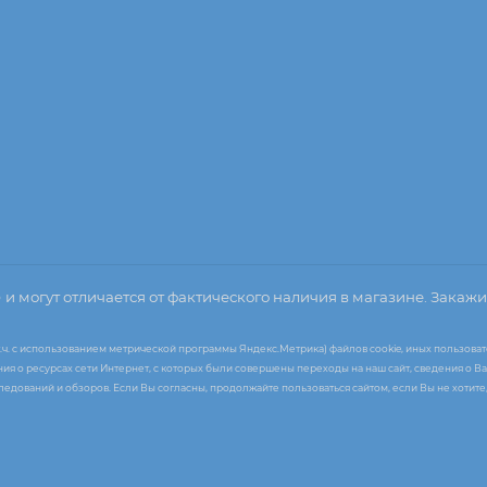
о
и могут отличается от фактического наличия в магазине. Закажи
т.ч. с использованием метрической программы Яндекс.Метрика) файлов cookie, иных пользоват
я о ресурсах сети Интернет, с которых были совершены переходы на наш сайт, сведения о Ва
следований и обзоров. Если Вы согласны, продолжайте пользоваться сайтом, если Вы не хоти