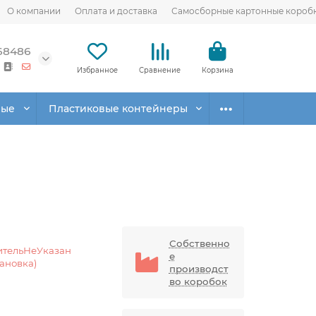
О компании
Оплата и доставка
Самосборные картонные короб
68486
Избранное
Сравнение
Корзина
вые
Пластиковые контейнеры
Собственно
ительНеУказан
е
тановка)
производст
во коробок