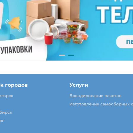
к городов
Услуги
огорск
Брендирование пакетов
Изготовление самосборных 
бирск
рг