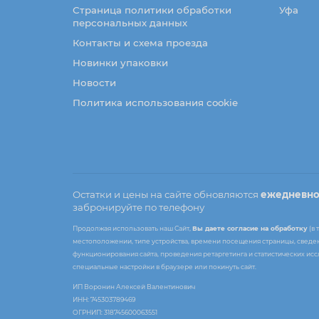
Страница политики обработки
Уфа
персональных данных
Контакты и схема проезда
Новинки упаковки
Новости
Политика использования cookie
Остатки и цены на сайте обновляются
ежедневн
забронируйте по телефону
Продолжая использовать наш Сайт,
Вы даете согласие на обработку
(в 
местоположении, типе устройства, времени посещения страницы, сведени
функционирования сайта, проведения ретаргетинга и статистических ис
специальные настройки в браузере или покинуть сайт.
ИП Воронин Алексей Валентинович
ИНН: 745303789469
ОГРНИП: 318745600063551