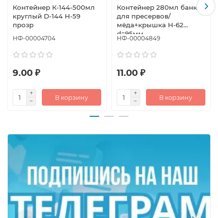
Контейнер К-144-500мл
Контейнер 280мл банка
круглый D-144 H-59
для пресервов/
прозр
мёда+крышка H-62
d=95мм
НФ-00004704
НФ-00004849
9.00 ₽
11.00 ₽
В корзину
В корзину