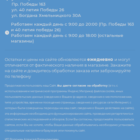
Пр. Победы 163
ул. 40 летия Победы 26
ул. Богдана Хмельницкого 30А
Работаем каждый день с 9:00 до 20:00 (Пр. Победы 163
и 40 летия победы 26)
Работаем каждый день с 9:00 до 18:00 (остальные
магазины)
Остатки и цены на сайте обновляются
ежедневно
и могут
отличается от фактического наличия в магазине. Закажите
на сайте и дождитесь обработки заказа или забронируйте
по телефону
Продолжая использовать наш Сайт,
Вы даете согласие на обработку
(в т.ч. с
использованием метрической программы Яндекс.Метрика) файлов cookie, иных
пользовательских данных (сведения о Вашем ip-адресе, сведения о местоположении,
типе устройства, времени посещения страницы, сведения о ресурсах сети Интернет, с
которых были совершены переходы на наш сайт, сведения о Ваших действиях на сайте),
эта информация необходима для функционирования сайта, проведения ретаргетинга и
статистических исследований и обзоров. Если Вы согласны, продолжайте пользоваться
сайтом, если Вы не хотите, чтобы Ваши данные обрабатывались необходимо установить
специальные настройки в браузере или покинуть сайт.
ИП Воронин Алексей Валентинович