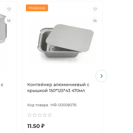
Новинка
Новинка
 с
Контейнер алюминиевый с
Контейн
крышкой 150*125*43 470мл
крышкой 
2300мл
НФ-00006076
11.50 ₽
39.00 