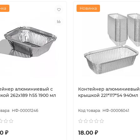
нка
Новинка
ейнер алюминиевый с
Контейнер алюминиевый
кой 262x189 h55 1900 мл
крышкой 221*117*54 940мл
НФ-00001246
НФ-00006041
0 ₽
18.00 ₽