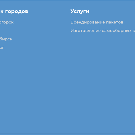
к городов
Услуги
огорск
Брендирование пакетов
Изготовление самосборных 
бирск
рг