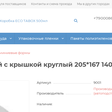
ля поставщиков
Контакты и схема проезда
Мы в других городах
+790008
суда
Упаковочные пленки
Пакеты полиэтилено
миниевые формы
с крышкой круглый 205*167 14
Артикул
9001
Производ
Производитель
(автоподс
Наличие: