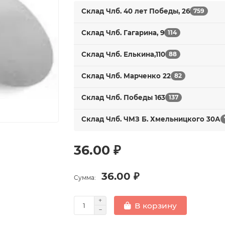
Склад Члб. 40 лет Победы, 26
759
Склад Члб. Гагарина, 9
114
Склад Члб. Елькина,110
88
Склад Члб. Марченко 22
82
Склад Члб. Победы 163
137
Склад Члб. ЧМЗ Б. Хмельницкого 30А
36.00 ₽
36.00 ₽
Сумма:
В корзину