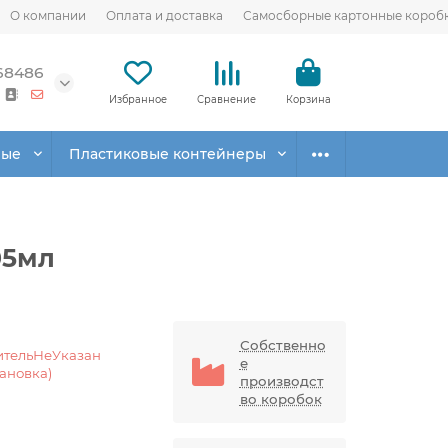
О компании
Оплата и доставка
Самосборные картонные короб
68486
Избранное
Сравнение
Корзина
вые
Пластиковые контейнеры
05мл
Собственно
ительНеУказан
е
тановка)
производст
во коробок