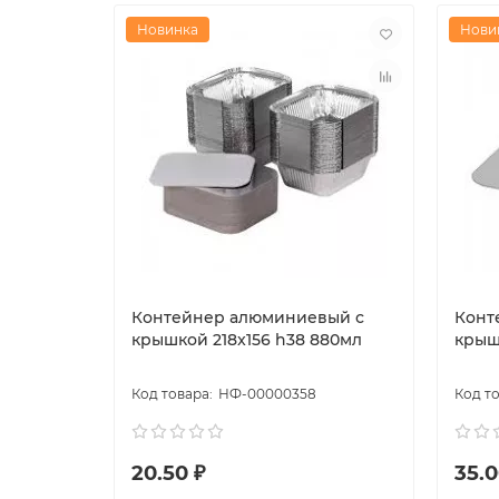
Новинка
Нови
Контейнер алюминиевый с
Конт
крышкой 218x156 h38 880мл
крыш
НФ-00000358
20.50 ₽
35.0