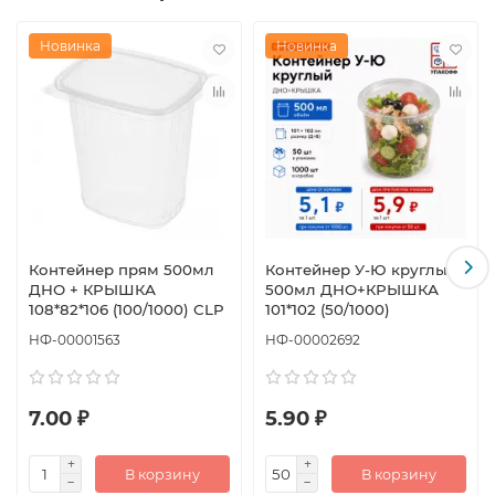
Новинка
Новинка
Контейнер прям 500мл
Контейнер У-Ю круглый
ДНО + КРЫШКА
500мл ДНО+КРЫШКА
108*82*106 (100/1000) CLP
101*102 (50/1000)
НФ-00001563
НФ-00002692
7.00 ₽
5.90 ₽
В корзину
В корзину