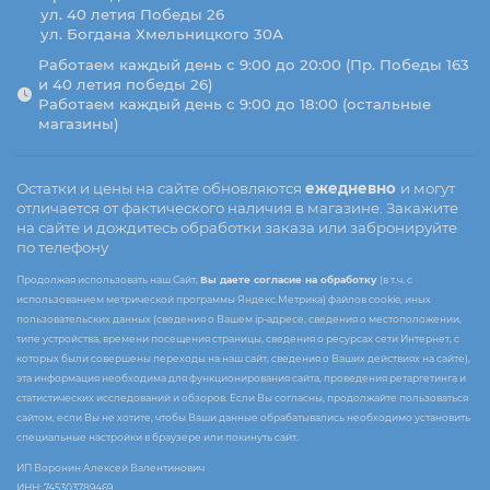
ул. 40 летия Победы 26
ул. Богдана Хмельницкого 30А
Работаем каждый день с 9:00 до 20:00 (Пр. Победы 163
и 40 летия победы 26)
Работаем каждый день с 9:00 до 18:00 (остальные
магазины)
Остатки и цены на сайте обновляются
ежедневно
и могут
отличается от фактического наличия в магазине. Закажите
на сайте и дождитесь обработки заказа или забронируйте
по телефону
Продолжая использовать наш Сайт,
Вы даете согласие на обработку
(в т.ч. с
использованием метрической программы Яндекс.Метрика) файлов cookie, иных
пользовательских данных (сведения о Вашем ip-адресе, сведения о местоположении,
типе устройства, времени посещения страницы, сведения о ресурсах сети Интернет, с
которых были совершены переходы на наш сайт, сведения о Ваших действиях на сайте),
эта информация необходима для функционирования сайта, проведения ретаргетинга и
статистических исследований и обзоров. Если Вы согласны, продолжайте пользоваться
сайтом, если Вы не хотите, чтобы Ваши данные обрабатывались необходимо установить
специальные настройки в браузере или покинуть сайт.
ИП Воронин Алексей Валентинович
ИНН: 745303789469