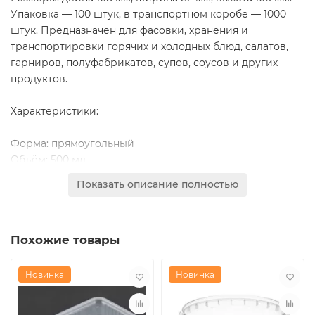
Упаковка — 100 штук, в транспортном коробе — 1000
штук. Предназначен для фасовки, хранения и
транспортировки горячих и холодных блюд, салатов,
гарниров, полуфабрикатов, супов, соусов и других
продуктов.
Характеристики:
Форма: прямоугольный
Объём: 500 мл
Размеры: 108×82×106 мм (Д×Ш×В)
Показать описание полностью
Комплектация: дно + крышка
Материал: пищевой пластик (обычно ПП —
полипропилен)
Похожие товары
Цвет: прозрачный или полупрозрачный (уточняется по
партии)
Температурный режим: подходит для холодильников и
Новинка
Новинка
микроволновых печей (уточнять по конкретной
партии)