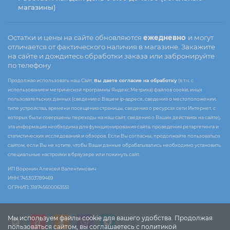
магазины)
Остатки и цены на сайте обновляются
ежедневно
и могут
отличается от фактического наличия в магазине. Закажите
на сайте и дождитесь обработки заказа или забронируйте
по телефону
Продолжая использовать наш Сайт,
Вы даете согласие на обработку
(в т.ч. с
использованием метрической программы Яндекс.Метрика) файлов cookie, иных
пользовательских данных (сведения о Вашем ip-адресе, сведения о местоположении,
типе устройства, времени посещения страницы, сведения о ресурсах сети Интернет, с
которых были совершены переходы на наш сайт, сведения о Ваших действиях на сайте),
эта информация необходима для функционирования сайта, проведения ретаргетинга и
статистических исследований и обзоров. Если Вы согласны, продолжайте пользоваться
сайтом, если Вы не хотите, чтобы Ваши данные обрабатывались необходимо установить
специальные настройки в браузере или покинуть сайт.
ИП Воронин Алексей Валентинович
ИНН: 745303789469
ОГРНИП: 318745600063551
Мы используем файлы cookie для вашего удобства. Продолжая
пользоваться сайтом, вы соглашаетесь с политикой