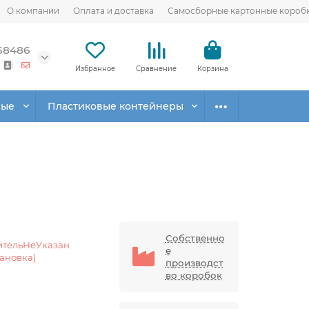
О компании
Оплата и доставка
Самосборные картонные короб
68486
Избранное
Сравнение
Корзина
вые
Пластиковые контейнеры
Собственно
ительНеУказан
е
тановка)
производст
во коробок