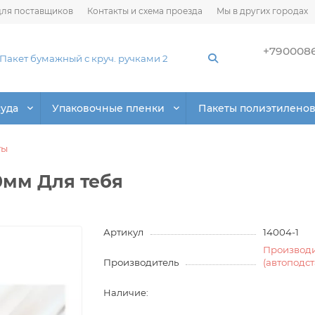
ля поставщиков
Контакты и схема проезда
Мы в других городах
+790008
суда
Упаковочные пленки
Пакеты полиэтилено
ты
0мм Для тебя
Артикул
14004-1
Производ
Производитель
(автоподс
Наличие: