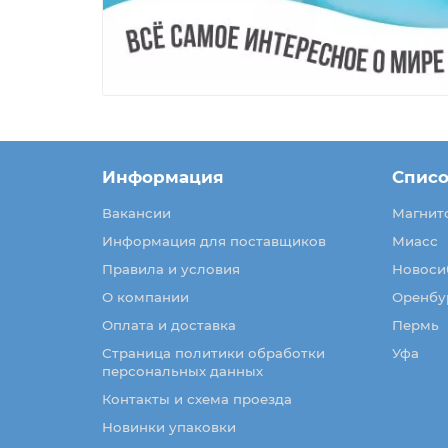
Информация
Списо
Вакансии
Магнит
Информация для поставщиков
Миасс
Правила и условия
Новоси
О компании
Оренбу
Оплата и доставка
Пермь
Страница политики обработки
Уфа
персональных данных
Контакты и схема проезда
Новинки упаковки