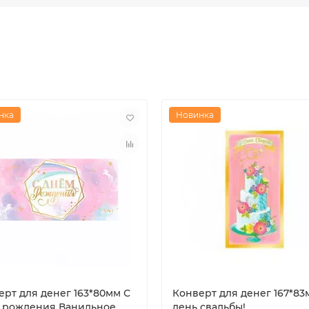
нка
Новинка
ерт для денег 163*80мм С
Конверт для денег 167*83
 рождения Ванильное
день свадьбы!