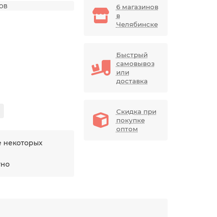
дов
6 магазинов
в
Челябинске
Быстрый
самовывоз
или
доставка
Скидка при
покупке
оптом
е некоторых
тно