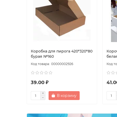
Коробка для пирога 420*320*80
Коро
бурая №160
бела
00000002926
39.00 ₽
41.0
В корзину