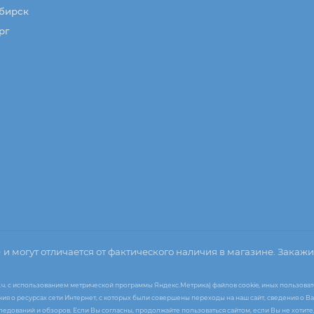
бирск
рг
о
и могут отличается от фактического наличия в магазине. Закажи
т.ч. с использованием метрической программы Яндекс.Метрика) файлов cookie, иных пользоват
я о ресурсах сети Интернет, с которых были совершены переходы на наш сайт, сведения о Ва
следований и обзоров. Если Вы согласны, продолжайте пользоваться сайтом, если Вы не хоти