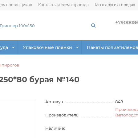
ля поставщиков
Контакты и схема проезда
Мы в других городах
+790008
суда
Упаковочные пленки
Пакеты полиэтилено
я пирогов
*250*80 бурая №140
Артикул
848
Производ
Производитель
(автоподс
Наличие: