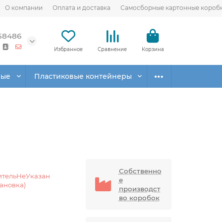
О компании
Оплата и доставка
Самосборные картонные короб
68486
Избранное
Сравнение
Корзина
вые
Пластиковые контейнеры
Собственно
ительНеУказан
е
тановка)
производст
во коробок