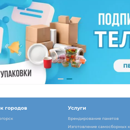
к городов
Услуги
огорск
Брендирование пакетов
Изготовление самосборных 