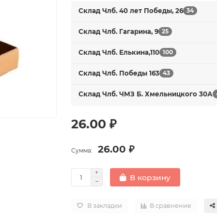
Склад Члб. 40 лет Победы, 26
34
Склад Члб. Гагарина, 9
25
Склад Члб. Елькина,110
100
Склад Члб. Победы 163
43
Склад Члб. ЧМЗ Б. Хмельницкого 30А
26.00 ₽
26.00 ₽
Сумма:
В корзину
В закладки
В сравнение