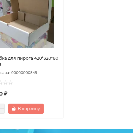
бка для пирога 420*320*80
я
00000000849
0 ₽
В корзину