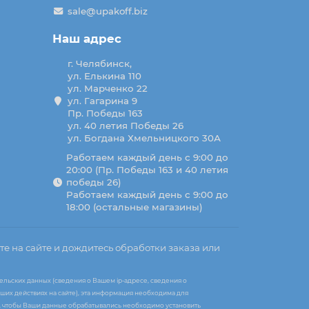
sale@upakoff.biz
Наш адрес
г. Челябинск,
ул. Елькина 110
ул. Марченко 22
ул. Гагарина 9
Пр. Победы 163
ул. 40 летия Победы 26
ул. Богдана Хмельницкого 30А
Работаем каждый день с 9:00 до
20:00 (Пр. Победы 163 и 40 летия
победы 26)
Работаем каждый день с 9:00 до
18:00 (остальные магазины)
те на сайте и дождитесь обработки заказа или
ельских данных (сведения о Вашем ip-адресе, сведения о
ших действиях на сайте), эта информация необходима для
те, чтобы Ваши данные обрабатывались необходимо установить