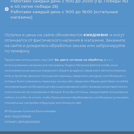
Работаем каждый день с 9:00 до 20:00 (Пр. Победы 163
и 40 летия победы 26)
Работаем каждый день с 9:00 до 18:00 (остальные
магазины)
Остатки и цены на сайте обновляются
ежедневно
и могут
отличается от фактического наличия в магазине. Закажите
на сайте и дождитесь обработки заказа или забронируйте
по телефону
Продолжая использовать наш Сайт,
Вы даете согласие на обработку
(в т.ч. с
использованием метрической программы Яндекс.Метрика) файлов cookie, иных
пользовательских данных (сведения о Вашем ip-адресе, сведения о местоположении,
типе устройства, времени посещения страницы, сведения о ресурсах сети Интернет, с
которых были совершены переходы на наш сайт, сведения о Ваших действиях на сайте),
эта информация необходима для функционирования сайта, проведения ретаргетинга и
статистических исследований и обзоров. Если Вы согласны, продолжайте пользоваться
сайтом, если Вы не хотите, чтобы Ваши данные обрабатывались необходимо установить
специальные настройки в браузере или покинуть сайт.
ИП Воронин Алексей Валентинович
ИНН: 745303789469
ОГРНИП: 318745600063551