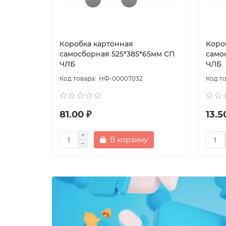
Коробка картонная
Коро
самосборная 525*385*65мм СП
само
ЧЛБ
ЧЛБ
НФ-00007032
81.00 ₽
13.5
В корзину