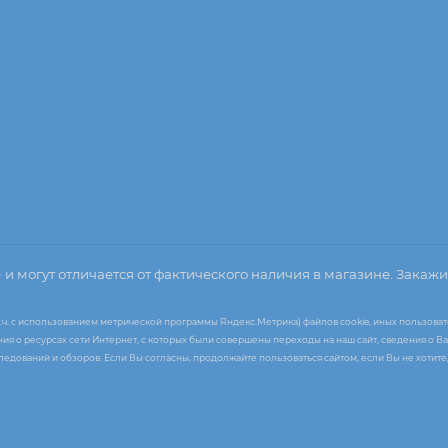
о
и могут отличается от фактического наличия в магазине. Закажи
т.ч. с использованием метрической программы Яндекс.Метрика) файлов cookie, иных пользоват
я о ресурсах сети Интернет, с которых были совершены переходы на наш сайт, сведения о Ва
следований и обзоров. Если Вы согласны, продолжайте пользоваться сайтом, если Вы не хоти