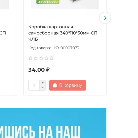
Коробка картонная
Коробка
 СП
самосборная 340*110*50мм СП
самосбо
ЧЛБ
ЧЛБ
НФ-00007073
34.00 ₽
34.00 
В корзину