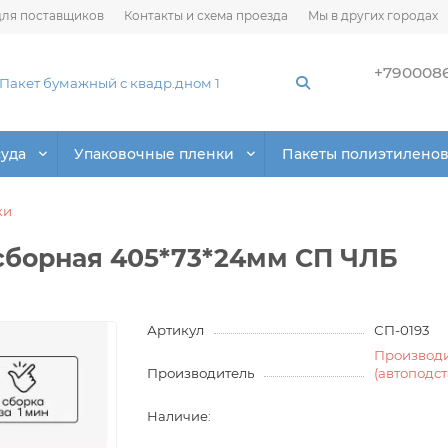
ля поставщиков
Контакты и схема проезда
Мы в других городах
+790008
суда
Упаковочные пленки
Пакеты полиэтилено
ки
сборная 405*73*24мм СП ЧЛБ
Артикул
СП-0193
Производ
Производитель
(автоподс
Наличие: