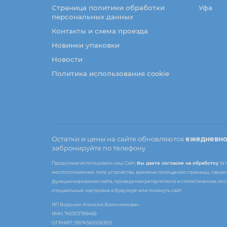
Страница политики обработки
Уфа
персональных данных
Контакты и схема проезда
Новинки упаковки
Новости
Политика использования cookie
Остатки и цены на сайте обновляются
ежедневн
забронируйте по телефону
Продолжая использовать наш Сайт,
Вы даете согласие на обработку
(в 
местоположении, типе устройства, времени посещения страницы, сведени
функционирования сайта, проведения ретаргетинга и статистических ис
специальные настройки в браузере или покинуть сайт.
ИП Воронин Алексей Валентинович
ИНН: 745303789469
ОГРНИП: 318745600063551