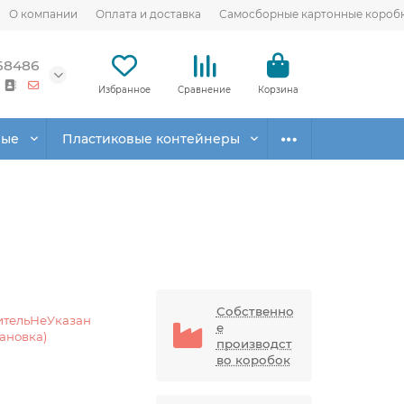
О компании
Оплата и доставка
Самосборные картонные короб
68486
Избранное
Сравнение
Корзина
вые
Пластиковые контейнеры
Собственно
ительНеУказан
е
тановка)
производст
во коробок