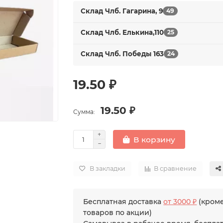
Склад Члб. Гагарина, 9
49
Склад Члб. Елькина,110
25
Склад Члб. Победы 163
24
19.50 ₽
19.50 ₽
Сумма:
В корзину
В закладки
В сравнение
Бесплатная доставка
от 3000 ₽
(кром
товаров по акции)