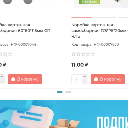
бка картонная
Коробка картонная
сборная 60*60*115мм СП
самосборная 175*75*20мм
ЧЛБ
НФ-00007044
НФ-00007050
0 ₽
11.00 ₽
В корзину
В корзину