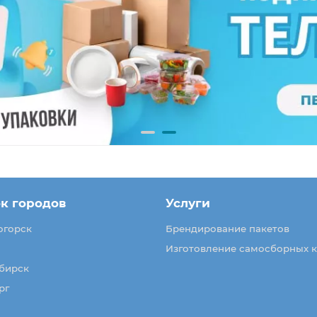
к городов
Услуги
огорск
Брендирование пакетов
Изготовление самосборных 
бирск
рг