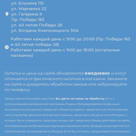
ул. Елькина 110
ул. Марченко 22
ул. Гагарина 9
Пр. Победы 163
ул. 40 летия Победы 26
ул. Богдана Хмельницкого 30А
Работаем каждый день с 9:00 до 20:00 (Пр. Победы 163
и 40 летия победы 26)
Работаем каждый день с 9:00 до 18:00 (остальные
магазины)
Остатки и цены на сайте обновляются
ежедневно
и могут
отличается от фактического наличия в магазине. Закажите
на сайте и дождитесь обработки заказа или забронируйте
по телефону
Продолжая использовать наш Сайт,
Вы даете согласие на обработку
(в т.ч. с
использованием метрической программы Яндекс.Метрика) файлов cookie, иных
пользовательских данных (сведения о Вашем ip-адресе, сведения о местоположении,
типе устройства, времени посещения страницы, сведения о ресурсах сети Интернет, с
которых были совершены переходы на наш сайт, сведения о Ваших действиях на сайте),
эта информация необходима для функционирования сайта, проведения ретаргетинга и
статистических исследований и обзоров. Если Вы согласны, продолжайте пользоваться