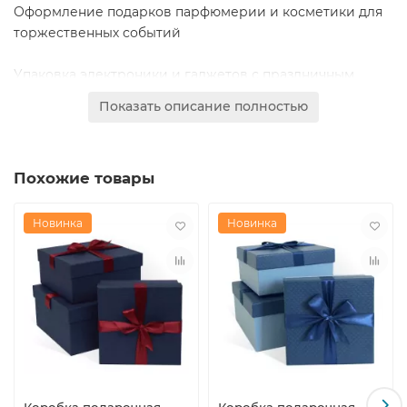
Оформление подарков парфюмерии и косметики для
торжественных событий
Упаковка электроники и гаджетов с праздничным
красным акцентом
Показать описание полностью
Праздничные подарки к праздникам и торжествам
Похожие товары
Красивое оформление подарков с ярким
декоративным бантом
Новинка
Новинка