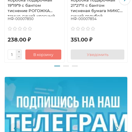
Коробка подарочная
Коробка подарочная
19*19*9 с бантом
21*21*11 с бантом
тиснение РОГОЖКА
тисненая бумага МИКС
темно-синий-красный
синий-голубой
НФ-00007850
НФ-00007854
бант
238.00 ₽
351.00 ₽
В корзину
Уведомить