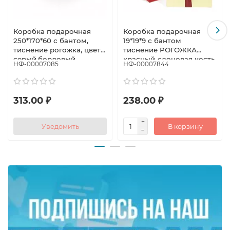
Коробка подарочная
Коробка подарочная
250*170*60 с бантом,
19*19*9 с бантом
тиснение рогожка, цвет
тиснение РОГОЖКА
серый,бордовый
красный-слоновая кость
НФ-00007085
НФ-00007844
313.00 ₽
238.00 ₽
Уведомить
В корзину