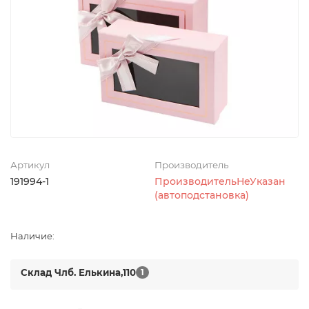
Артикул
Производитель
191994-1
ПроизводительНеУказан
(автоподстановка)
Наличие:
Склад Члб. Елькина,110
1