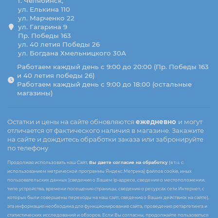
г. Челябинск,
ул. Елькина 110
ул. Марченко 22
ул. Гагарина 9
Пр. Победы 163
ул. 40 летия Победы 26
ул. Богдана Хмельницкого 30А
Работаем каждый день с 9:00 до 20:00 (Пр. Победы 163
и 40 летия победы 26)
Работаем каждый день с 9:00 до 18:00 (остальные
магазины)
Остатки и цены на сайте обновляются
ежедневно
и могут
отличается от фактического наличия в магазине. Закажите
на сайте и дождитесь обработки заказа или забронируйте
по телефону
Продолжая использовать наш Сайт,
Вы даете согласие на обработку
(в т.ч. с
использованием метрической программы Яндекс.Метрика) файлов cookie, иных
пользовательских данных (сведения о Вашем ip-адресе, сведения о местоположении,
типе устройства, времени посещения страницы, сведения о ресурсах сети Интернет, с
которых были совершены переходы на наш сайт, сведения о Ваших действиях на сайте),
эта информация необходима для функционирования сайта, проведения ретаргетинга и
статистических исследований и обзоров. Если Вы согласны, продолжайте пользоваться