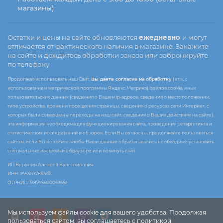
магазины)
Остатки и цены на сайте обновляются
ежедневно
и могут
отличается от фактического наличия в магазине. Закажите
на сайте и дождитесь обработки заказа или забронируйте
по телефону
Продолжая использовать наш Сайт,
Вы даете согласие на обработку
(в т.ч. с
использованием метрической программы Яндекс.Метрика) файлов cookie, иных
пользовательских данных (сведения о Вашем ip-адресе, сведения о местоположении,
типе устройства, времени посещения страницы, сведения о ресурсах сети Интернет, с
которых были совершены переходы на наш сайт, сведения о Ваших действиях на сайте),
эта информация необходима для функционирования сайта, проведения ретаргетинга и
статистических исследований и обзоров. Если Вы согласны, продолжайте пользоваться
сайтом, если Вы не хотите, чтобы Ваши данные обрабатывались необходимо установить
специальные настройки в браузере или покинуть сайт.
ИП Воронин Алексей Валентинович
ИНН: 745303789469
ОГРНИП: 318745600063551
Мы используем файлы cookie для вашего удобства. Продолжая
пользоваться сайтом, вы соглашаетесь с политикой