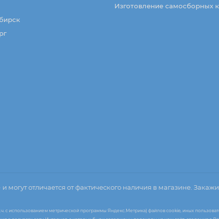
Изготовление самосборных 
бирск
рг
о
и могут отличается от фактического наличия в магазине. Закажи
т.ч. с использованием метрической программы Яндекс.Метрика) файлов cookie, иных пользоват