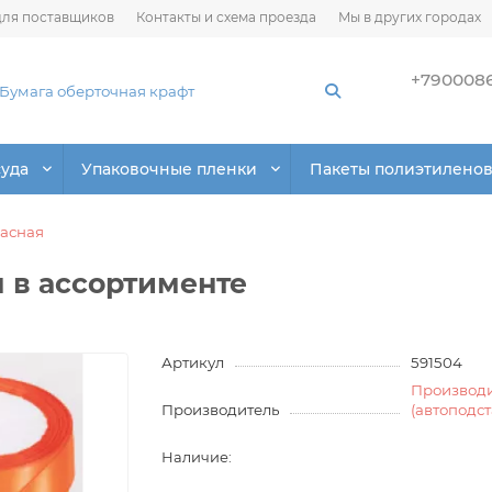
ля поставщиков
Контакты и схема проезда
Мы в других городах
+790008
суда
Упаковочные пленки
Пакеты полиэтилено
ласная
 в ассортименте
Артикул
591504
Производ
Производитель
(автоподс
Наличие: