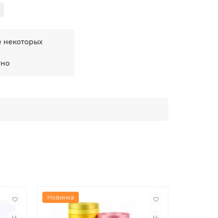
е некоторых
тно
Новинка
Новинка