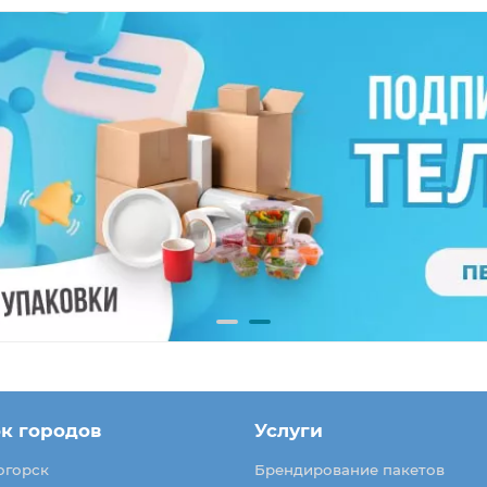
к городов
Услуги
огорск
Брендирование пакетов