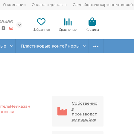
О компании
Оплата и доставка
Самосборные картонные короб
68486
Избранное
Сравнение
Корзина
вые
Пластиковые контейнеры
Собственно
ительНеУказан
е
тановка)
производст
во коробок