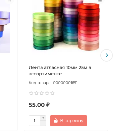
в
Лента атласная 10мм 25м в
Лента ат
ассортименте
ассорти
00000001691
55.00 ₽
48.00 
В корзину