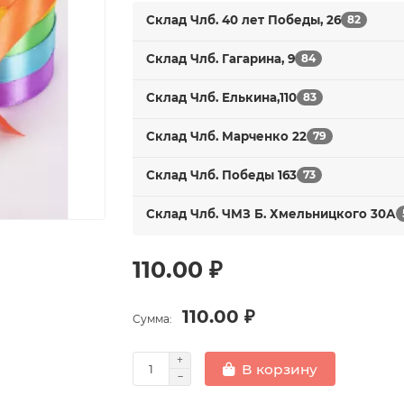
Склад Члб. 40 лет Победы, 26
82
Склад Члб. Гагарина, 9
84
Склад Члб. Елькина,110
83
Склад Члб. Марченко 22
79
Склад Члб. Победы 163
73
Склад Члб. ЧМЗ Б. Хмельницкого 30А
110.00 ₽
110.00 ₽
Сумма:
В корзину