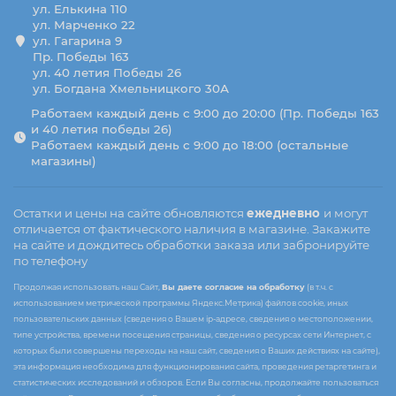
ул. Елькина 110
ул. Марченко 22
ул. Гагарина 9
Пр. Победы 163
ул. 40 летия Победы 26
ул. Богдана Хмельницкого 30А
Работаем каждый день с 9:00 до 20:00 (Пр. Победы 163
и 40 летия победы 26)
Работаем каждый день с 9:00 до 18:00 (остальные
магазины)
Остатки и цены на сайте обновляются
ежедневно
и могут
отличается от фактического наличия в магазине. Закажите
на сайте и дождитесь обработки заказа или забронируйте
по телефону
Продолжая использовать наш Сайт,
Вы даете согласие на обработку
(в т.ч. с
использованием метрической программы Яндекс.Метрика) файлов cookie, иных
пользовательских данных (сведения о Вашем ip-адресе, сведения о местоположении,
типе устройства, времени посещения страницы, сведения о ресурсах сети Интернет, с
которых были совершены переходы на наш сайт, сведения о Ваших действиях на сайте),
эта информация необходима для функционирования сайта, проведения ретаргетинга и
статистических исследований и обзоров. Если Вы согласны, продолжайте пользоваться