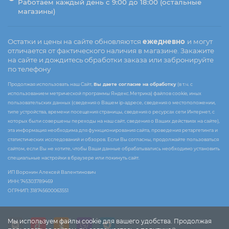
Работаем каждый день с 9:00 до 18:00 (остальные
магазины)
Остатки и цены на сайте обновляются
ежедневно
и могут
отличается от фактического наличия в магазине. Закажите
на сайте и дождитесь обработки заказа или забронируйте
по телефону
Продолжая использовать наш Сайт,
Вы даете согласие на обработку
(в т.ч. с
использованием метрической программы Яндекс.Метрика) файлов cookie, иных
пользовательских данных (сведения о Вашем ip-адресе, сведения о местоположении,
типе устройства, времени посещения страницы, сведения о ресурсах сети Интернет, с
которых были совершены переходы на наш сайт, сведения о Ваших действиях на сайте),
эта информация необходима для функционирования сайта, проведения ретаргетинга и
статистических исследований и обзоров. Если Вы согласны, продолжайте пользоваться
сайтом, если Вы не хотите, чтобы Ваши данные обрабатывались необходимо установить
специальные настройки в браузере или покинуть сайт.
ИП Воронин Алексей Валентинович
ИНН: 745303789469
ОГРНИП: 318745600063551
Мы используем файлы cookie для вашего удобства. Продолжая