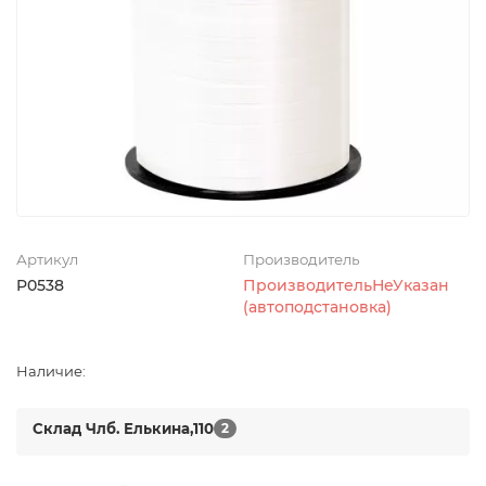
Артикул
Производитель
P0538
ПроизводительНеУказан
(автоподстановка)
Наличие:
Склад Члб. Елькина,110
2