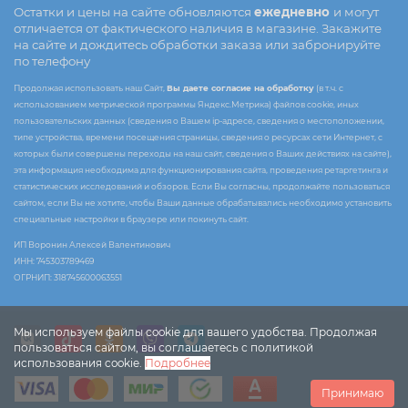
Остатки и цены на сайте обновляются
ежедневно
и могут
отличается от фактического наличия в магазине. Закажите
на сайте и дождитесь обработки заказа или забронируйте
по телефону
Продолжая использовать наш Сайт,
Вы даете согласие на обработку
(в т.ч. с
использованием метрической программы Яндекс.Метрика) файлов cookie, иных
пользовательских данных (сведения о Вашем ip-адресе, сведения о местоположении,
типе устройства, времени посещения страницы, сведения о ресурсах сети Интернет, с
которых были совершены переходы на наш сайт, сведения о Ваших действиях на сайте),
эта информация необходима для функционирования сайта, проведения ретаргетинга и
статистических исследований и обзоров. Если Вы согласны, продолжайте пользоваться
сайтом, если Вы не хотите, чтобы Ваши данные обрабатывались необходимо установить
специальные настройки в браузере или покинуть сайт.
ИП Воронин Алексей Валентинович
ИНН: 745303789469
ОГРНИП: 318745600063551
Мы используем файлы cookie для вашего удобства. Продолжая
пользоваться сайтом, вы соглашаетесь с политикой
использования cookie.
Подробнее
Принимаю