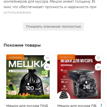
контейнеров для мусора. Мешок имеет толщину 35
мкм, что обеспечивает прочность и надежность при
использовании.
Этот мешок для мусора идеальный выбор для тех, кто
Показать описание полностью
хочет защитить окружающую среду и при этом
экономить свои деньги. Он легко утилизируется и
помогает снизить количество отходов, попадающих на
Похожие товары
свалки и прочие участки в природе.
В общем, мешок для мусора ПВД 240 литров, 10 штук в
Новинка
Новинка
упаковке, это удобное и экономичное решение для
вашей ежедневной жизни.
Мешок для мусора ПНД
Мешок для мусора ПВД