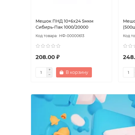
Мешок ПНД 10+6х24 5мкм
Мешо
Сибирь-Пак 1000/20000
(500ш
НФ-00000613
208.00 ₽
248
В корзину