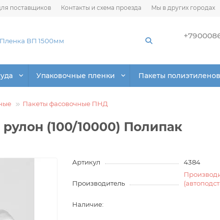
ля поставщиков
Контакты и схема проезда
Мы в других городах
+790008
суда
Упаковочные пленки
Пакеты полиэтилено
ные
Пакеты фасовочные ПНД
рулон (100/10000) Полипак
Артикул
4384
Производ
Производитель
(автоподс
Наличие: