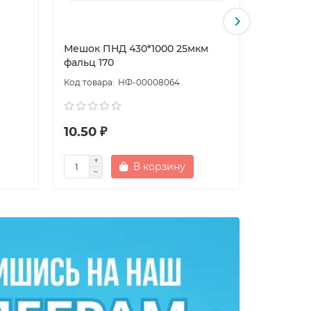
Мешок ПНД 430*1000 25мкм
Мешок П
фальц 170
фальц 18
НФ-00008064
10.50 ₽
17.50 ₽
В корзину