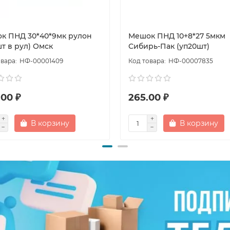
к ПНД 30*40*9мк рулон
Мешок ПНД 10+8*27 5мкм
т в рул) Омск
Сибирь-Пак (уп20шт)
НФ-00001409
НФ-00007835
.00 ₽
265.00 ₽
В корзину
В корзину