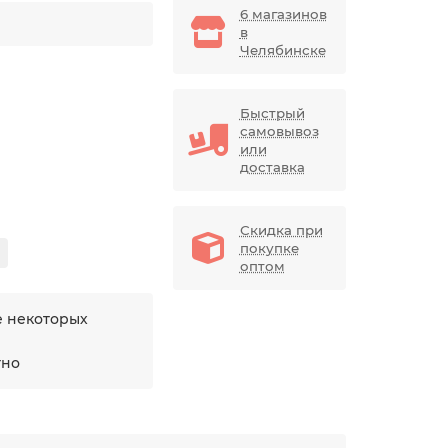
6 магазинов
в
Челябинске
Быстрый
самовывоз
или
доставка
Скидка при
покупке
оптом
е некоторых
тно