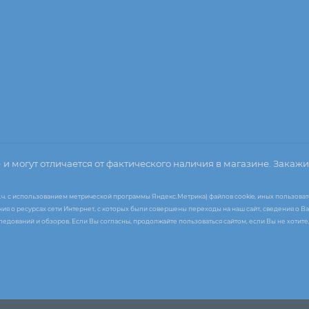
о
и могут отличается от фактического наличия в магазине. Закажи
т.ч. с использованием метрической программы Яндекс.Метрика) файлов cookie, иных пользоват
я о ресурсах сети Интернет, с которых были совершены переходы на наш сайт, сведения о Ва
следований и обзоров. Если Вы согласны, продолжайте пользоваться сайтом, если Вы не хоти