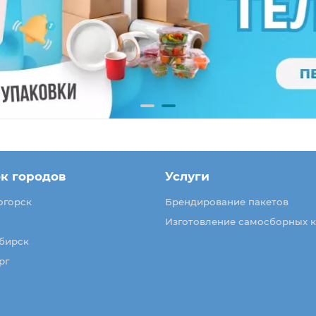
к городов
Услуги
огорск
Брендирование пакетов
Изготовление самосборных 
бирск
рг