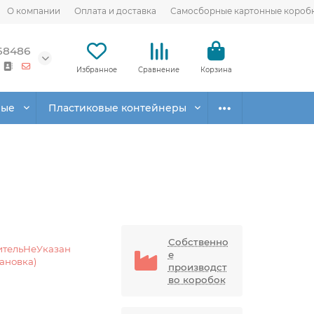
О компании
Оплата и доставка
Самосборные картонные короб
68486
Избранное
Сравнение
Корзина
вые
Пластиковые контейнеры
Собственно
ительНеУказан
е
тановка)
производст
во коробок