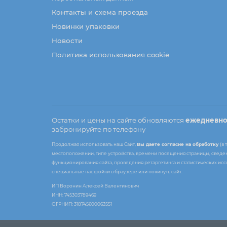
Контакты и схема проезда
Новинки упаковки
Новости
Политика использования cookie
Остатки и цены на сайте обновляются
ежедневн
забронируйте по телефону
Продолжая использовать наш Сайт,
Вы даете согласие на обработку
(в 
местоположении, типе устройства, времени посещения страницы, сведени
функционирования сайта, проведения ретаргетинга и статистических ис
специальные настройки в браузере или покинуть сайт.
ИП Воронин Алексей Валентинович
ИНН: 745303789469
ОГРНИП: 318745600063551