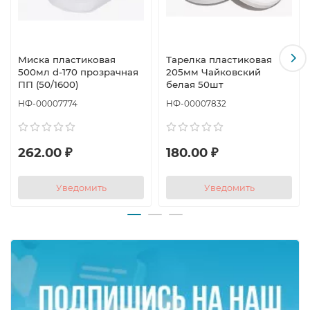
на витрине и при подаче
Подходит для кафе, ресторанов, кейтеринга, магазинов
и минимаркетов
Миска пластиковая
Тарелка пластиковая
Используется для горячих и холодных продуктов
500мл d-170 прозрачная
205мм Чайковский
Применение:
ПП (50/1600)
белая 50шт
НФ-00007774
НФ-00007832
Идеальна для порционной упаковки салатов, каш,
гарниров, супов, десертов, продуктов на вынос и
доставки еды.
262.00 ₽
180.00 ₽
Уведомить
Уведомить