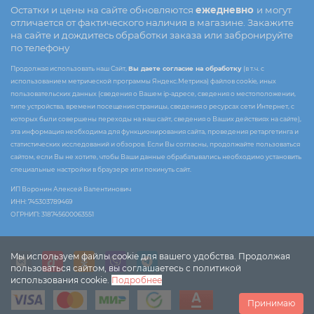
Остатки и цены на сайте обновляются
ежедневно
и могут
отличается от фактического наличия в магазине. Закажите
на сайте и дождитесь обработки заказа или забронируйте
по телефону
Продолжая использовать наш Сайт,
Вы даете согласие на обработку
(в т.ч. с
использованием метрической программы Яндекс.Метрика) файлов cookie, иных
пользовательских данных (сведения о Вашем ip-адресе, сведения о местоположении,
типе устройства, времени посещения страницы, сведения о ресурсах сети Интернет, с
которых были совершены переходы на наш сайт, сведения о Ваших действиях на сайте),
эта информация необходима для функционирования сайта, проведения ретаргетинга и
статистических исследований и обзоров. Если Вы согласны, продолжайте пользоваться
сайтом, если Вы не хотите, чтобы Ваши данные обрабатывались необходимо установить
специальные настройки в браузере или покинуть сайт.
ИП Воронин Алексей Валентинович
ИНН: 745303789469
ОГРНИП: 318745600063551
Мы используем файлы cookie для вашего удобства. Продолжая
пользоваться сайтом, вы соглашаетесь с политикой
использования cookie.
Подробнее
Принимаю