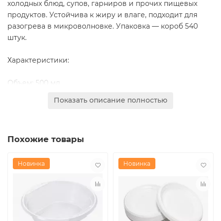
холодных блюд, супов, гарниров и прочих пищевых
продуктов. Устойчива к жиру и влаге, подходит для
разогрева в микроволновке. Упаковка — короб 540
штук.
Характеристики:
Объем: 500 мл
Диаметр: 144 мм
Показать описание полностью
Комплектация: миска (дно) + крышка
Цвет: дно — чёрное, крышка — прозрачная
Материал: полипропилен (РР), пригоден для пищевых
Похожие товары
продуктов, подходит для микроволновки
Производитель: Протэк
Упаковка: 540 комплектов в коробке
Новинка
Новинка
Преимущества:
Плотно закрывающаяся крышка предотвращает
проливы и сохраняет свежесть продукта
Стильное оформление (чёрное дно) хорошо смотрится