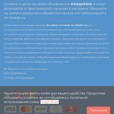
Остатки и цены на сайте обновляются
ежедневно
и могут
отличается от фактического наличия в магазине. Закажите
на сайте и дождитесь обработки заказа или забронируйте
по телефону
Продолжая использовать наш Сайт,
Вы даете согласие на обработку
(в т.ч. с
использованием метрической программы Яндекс.Метрика) файлов cookie, иных
пользовательских данных (сведения о Вашем ip-адресе, сведения о местоположении,
типе устройства, времени посещения страницы, сведения о ресурсах сети Интернет, с
которых были совершены переходы на наш сайт, сведения о Ваших действиях на сайте),
эта информация необходима для функционирования сайта, проведения ретаргетинга и
статистических исследований и обзоров. Если Вы согласны, продолжайте пользоваться
сайтом, если Вы не хотите, чтобы Ваши данные обрабатывались необходимо установить
специальные настройки в браузере или покинуть сайт.
ИП Воронин Алексей Валентинович
ИНН: 745303789469
ОГРНИП: 318745600063551
Мы используем файлы cookie для вашего удобства. Продолжая
пользоваться сайтом, вы соглашаетесь с политикой
использования cookie.
Подробнее
Принимаю