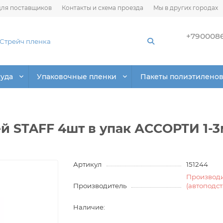
ля поставщиков
Контакты и схема проезда
Мы в других городах
+790008
суда
Упаковочные пленки
Пакеты полиэтилено
й STAFF 4шт в упак АССОРТИ 1-
Артикул
151244
Производ
Производитель
(автоподс
Наличие: