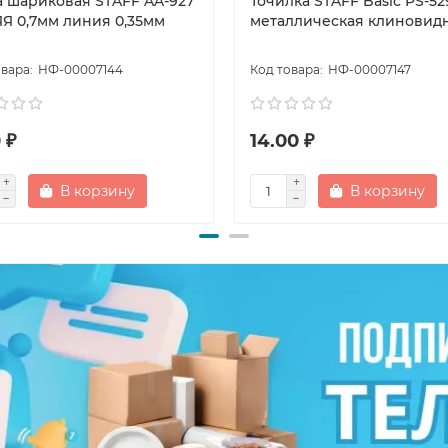
а шариковая STAFF AA-927
Точилка STAFF Basic PS-52
Я 0,7мм линия 0,35мм
металлическая клиновид
НФ-00007144
НФ-00007147
 ₽
14.00 ₽
В корзину
В корзину