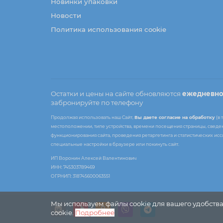
Новинки упаковки
Новости
Политика использования cookie
Остатки и цены на сайте обновляются
ежедневн
забронируйте по телефону
Продолжая использовать наш Сайт,
Вы даете согласие на обработку
(в 
местоположении, типе устройства, времени посещения страницы, сведени
функционирования сайта, проведения ретаргетинга и статистических ис
специальные настройки в браузере или покинуть сайт.
ИП Воронин Алексей Валентинович
ИНН: 745303789469
ОГРНИП: 318745600063551
Мы используем файлы cookie для вашего удобства
cookie.
Подробнее