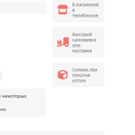
6 магазинов
в
Челябинске
Быстрый
самовывоз
или
доставка
Скидка при
покупке
оптом
е некоторых
тно