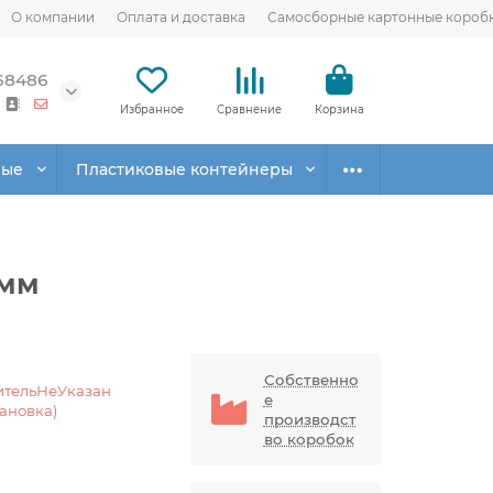
О компании
Оплата и доставка
Самосборные картонные короб
68486
Избранное
Сравнение
Корзина
вые
Пластиковые контейнеры
3мм
Собственно
ительНеУказан
е
тановка)
производст
во коробок