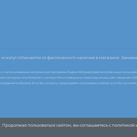
о
и могут отличается от фактического наличия в магазине. Закажи
т.ч. с использованием метрической программы Яндекс.Метрика) файлов cookie, иных пользоват
я о ресурсах сети Интернет, с которых были совершены переходы на наш сайт, сведения о Ва
следований и обзоров. Если Вы согласны, продолжайте пользоваться сайтом, если Вы не хоти
. Продолжая пользоваться сайтом, вы соглашаетесь с политикой