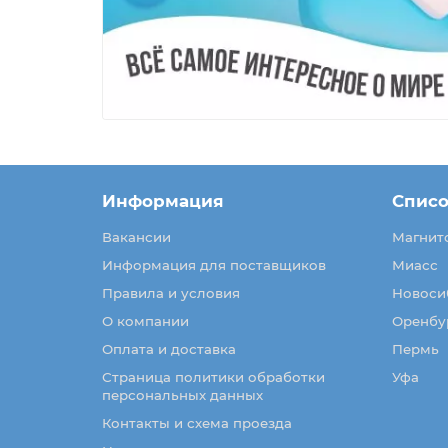
Информация
Списо
Вакансии
Магнит
Информация для поставщиков
Миасс
Правила и условия
Новоси
О компании
Оренбу
Оплата и доставка
Пермь
Страница политики обработки
Уфа
персональных данных
Контакты и схема проезда