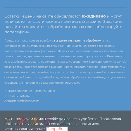
Остатки и цены на сайте обновляются
ежедневно
и могут
отличается от фактического наличия в магазине. Закажите
на сайте и дождитесь обработки заказа или забронируйте
по телефону
Продолжая использовать наш Сайт,
Вы даете согласие на обработку
(в т.ч. с
использованием метрической программы Яндекс.Метрика) файлов cookie, иных
пользовательских данных (сведения о Вашем ip-адресе, сведения о местоположении,
типе устройства, времени посещения страницы, сведения о ресурсах сети Интернет, с
которых были совершены переходы на наш сайт, сведения о Ваших действиях на сайте),
эта информация необходима для функционирования сайта, проведения ретаргетинга и
статистических исследований и обзоров. Если Вы согласны, продолжайте пользоваться
сайтом, если Вы не хотите, чтобы Ваши данные обрабатывались необходимо установить
специальные настройки в браузере или покинуть сайт.
ИП Воронин Алексей Валентинович
ИНН: 745303789469
ОГРНИП: 318745600063551
Мы используем файлы cookie для вашего удобства. Продолжая
пользоваться сайтом, вы соглашаетесь с политикой
использования cookie.
Подробнее