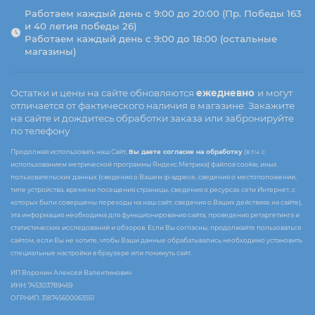
Работаем каждый день с 9:00 до 20:00 (Пр. Победы 163
и 40 летия победы 26)
Работаем каждый день с 9:00 до 18:00 (остальные
магазины)
Остатки и цены на сайте обновляются
ежедневно
и могут
отличается от фактического наличия в магазине. Закажите
на сайте и дождитесь обработки заказа или забронируйте
по телефону
Продолжая использовать наш Сайт,
Вы даете согласие на обработку
(в т.ч. с
использованием метрической программы Яндекс.Метрика) файлов cookie, иных
пользовательских данных (сведения о Вашем ip-адресе, сведения о местоположении,
типе устройства, времени посещения страницы, сведения о ресурсах сети Интернет, с
которых были совершены переходы на наш сайт, сведения о Ваших действиях на сайте),
эта информация необходима для функционирования сайта, проведения ретаргетинга и
статистических исследований и обзоров. Если Вы согласны, продолжайте пользоваться
сайтом, если Вы не хотите, чтобы Ваши данные обрабатывались необходимо установить
специальные настройки в браузере или покинуть сайт.
ИП Воронин Алексей Валентинович
ИНН: 745303789469
ОГРНИП: 318745600063551