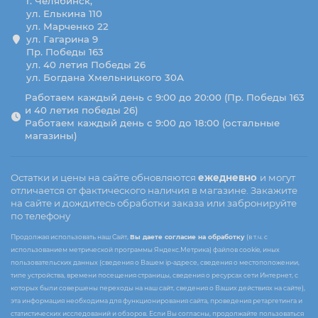
г. Челябинск,
ул. Елькина 110
ул. Марченко 22
ул. Гагарина 9
Пр. Победы 163
ул. 40 летия Победы 26
ул. Богдана Хмельницкого 30А
Работаем каждый день с 9:00 до 20:00 (Пр. Победы 163
и 40 летия победы 26)
Работаем каждый день с 9:00 до 18:00 (остальные
магазины)
Остатки и цены на сайте обновляются
ежедневно
и могут
отличается от фактического наличия в магазине. Закажите
на сайте и дождитесь обработки заказа или забронируйте
по телефону
Продолжая использовать наш Сайт,
Вы даете согласие на обработку
(в т.ч. с
использованием метрической программы Яндекс.Метрика) файлов cookie, иных
пользовательских данных (сведения о Вашем ip-адресе, сведения о местоположении,
типе устройства, времени посещения страницы, сведения о ресурсах сети Интернет, с
которых были совершены переходы на наш сайт, сведения о Ваших действиях на сайте),
эта информация необходима для функционирования сайта, проведения ретаргетинга и
статистических исследований и обзоров. Если Вы согласны, продолжайте пользоваться