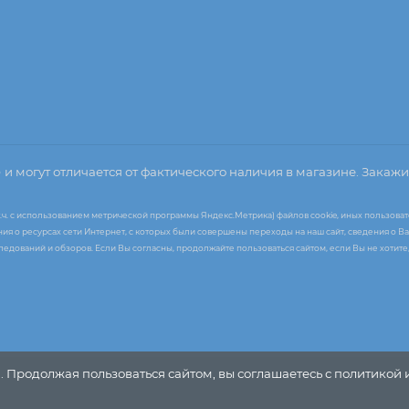
о
и могут отличается от фактического наличия в магазине. Закажи
т.ч. с использованием метрической программы Яндекс.Метрика) файлов cookie, иных пользоват
я о ресурсах сети Интернет, с которых были совершены переходы на наш сайт, сведения о Ва
следований и обзоров. Если Вы согласны, продолжайте пользоваться сайтом, если Вы не хоти
. Продолжая пользоваться сайтом, вы соглашаетесь с политикой