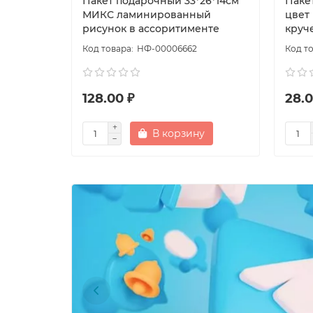
Пакет подарочный 33*26*14см
Паке
МИКС ламинированный
цвет
рисунок в ассоритименте
круч
НФ-00006662
128.00 ₽
28.0
В корзину