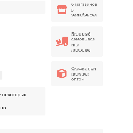
6 магазинов
в
Челябинске
Быстрый
самовывоз
или
доставка
Скидка при
покупке
оптом
е некоторых
тно