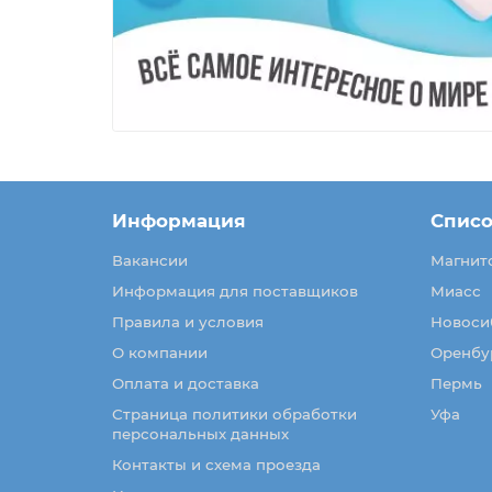
Информация
Списо
Вакансии
Магнит
Информация для поставщиков
Миасс
Правила и условия
Новоси
О компании
Оренбу
Оплата и доставка
Пермь
Страница политики обработки
Уфа
персональных данных
Контакты и схема проезда