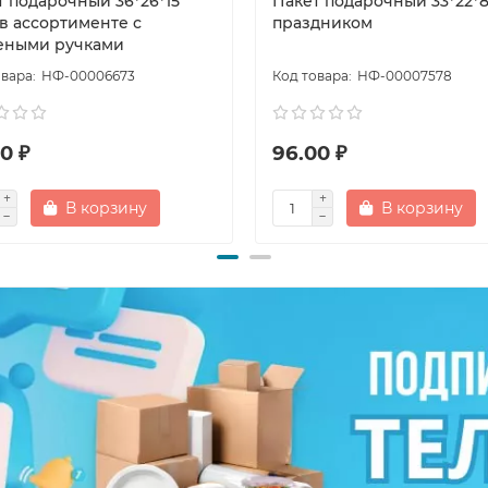
т подарочный 36*26*15
Пакет подарочный 33*22*8
 в ассортименте с
праздником
еными ручками
НФ-00006673
НФ-00007578
0 ₽
96.00 ₽
В корзину
В корзину