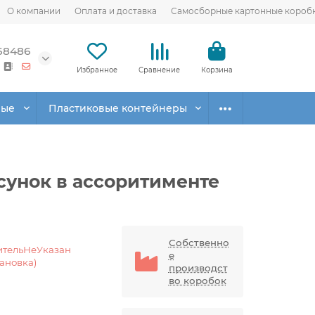
О компании
Оплата и доставка
Самосборные картонные короб
68486
Избранное
Сравнение
Корзина
вые
Пластиковые контейнеры
сунок в ассоритименте
Собственно
ительНеУказан
е
тановка)
производст
во коробок