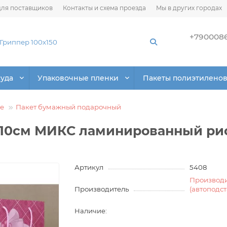
ля поставщиков
Контакты и схема проезда
Мы в других городах
+790008
суда
Упаковочные пленки
Пакеты полиэтилено
е
Пакет бумажный подарочный
*10см МИКС ламинированный ри
Артикул
5408
Производ
Производитель
(автоподс
Наличие: