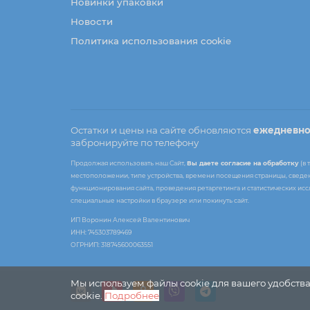
Новинки упаковки
Новости
Политика использования cookie
Остатки и цены на сайте обновляются
ежедневн
забронируйте по телефону
Продолжая использовать наш Сайт,
Вы даете согласие на обработку
(в 
местоположении, типе устройства, времени посещения страницы, сведени
функционирования сайта, проведения ретаргетинга и статистических ис
специальные настройки в браузере или покинуть сайт.
ИП Воронин Алексей Валентинович
ИНН: 745303789469
ОГРНИП: 318745600063551
Мы используем файлы cookie для вашего удобства
cookie.
Подробнее