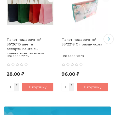
Пакет подарочный
Пакет подарочный
36*26*15 цвет в
33*22*8 С праздником
ассортименте с
кручеными ручками
НФ-00006673
НФ-00007578
28.00 ₽
96.00 ₽
В корзину
В корзину