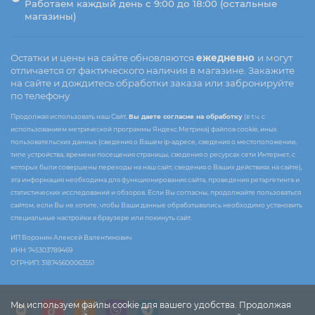
Работаем каждый день с 9:00 до 18:00 (остальные
магазины)
Остатки и цены на сайте обновляются
ежедневно
и могут
отличается от фактического наличия в магазине. Закажите
на сайте и дождитесь обработки заказа или забронируйте
по телефону
Продолжая использовать наш Сайт,
Вы даете согласие на обработку
(в т.ч. с
использованием метрической программы Яндекс.Метрика) файлов cookie, иных
пользовательских данных (сведения о Вашем ip-адресе, сведения о местоположении,
типе устройства, времени посещения страницы, сведения о ресурсах сети Интернет, с
которых были совершены переходы на наш сайт, сведения о Ваших действиях на сайте),
эта информация необходима для функционирования сайта, проведения ретаргетинга и
статистических исследований и обзоров. Если Вы согласны, продолжайте пользоваться
сайтом, если Вы не хотите, чтобы Ваши данные обрабатывались необходимо установить
специальные настройки в браузере или покинуть сайт.
ИП Воронин Алексей Валентинович
ИНН: 745303789469
ОГРНИП: 318745600063551
Мы используем файлы cookie для вашего удобства. Продолжая