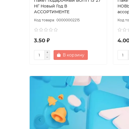
Пакет подарочный БОПП 13*27
Паке
НГ Новый Год В
НОВЫ
АССОРТИМЕНТЕ
ассо
00000002215
3.50 ₽
4.00
В корзину