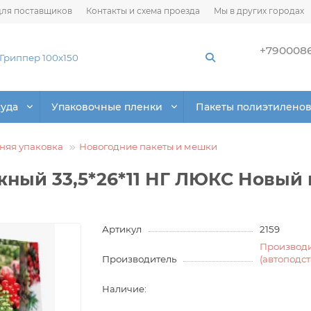
ля поставщиков
Контакты и схема проезда
Мы в других городах
+790008
суда
Упаковочные пленки
Пакеты полиэтилено
няя упаковка
Новогодние пакеты и мешки
ный 33,5*26*11 НГ ЛЮКС Новый
Артикул
2159
Производ
Производитель
(автоподс
Наличие: