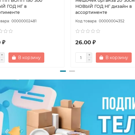
т ПП БОПП 150*300
Мешочек органза 20*30см
Й ГОД НГ в
НОВЫЙ ГОД НГ дизайн в
ртименте
ассортименте
00000002481
00000004352
 ₽
26.00 ₽
В корзину
В корзину