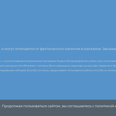
о
и могут отличается от фактического наличия в магазине. Закажи
т.ч. с использованием метрической программы Яндекс.Метрика) файлов cookie, иных пользоват
я о ресурсах сети Интернет, с которых были совершены переходы на наш сайт, сведения о Ва
следований и обзоров. Если Вы согласны, продолжайте пользоваться сайтом, если Вы не хоти
. Продолжая пользоваться сайтом, вы соглашаетесь с политикой