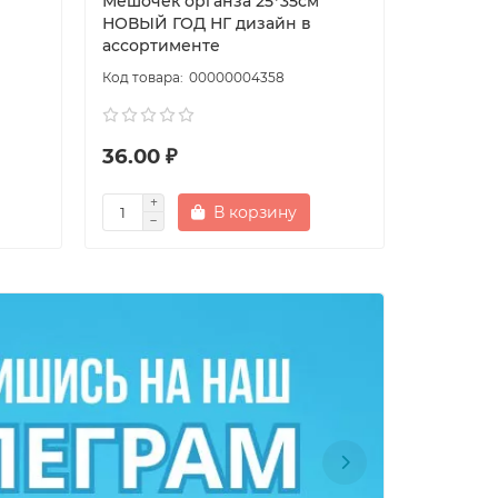
Мешочек органза 25*35см
Мешочек
НОВЫЙ ГОД НГ дизайн в
рисунок
ассортименте
00000004358
36.00 ₽
10.00 ₽
В корзину