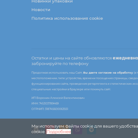
Новинки упаковки
Новости
Политика использования cookie
Остатки и цены на сайте обновляются
ежедневн
забронируйте по телефону
Продолжая использовать наш Сайт,
Вы даете согласие на обработку
(в 
местоположении, типе устройства, времени посещения страницы, сведени
функционирования сайта, проведения ретаргетинга и статистических ис
специальные настройки в браузере или покинуть сайт.
ИП Воронин Алексей Валентинович
ИНН: 745303789469
ОГРНИП: 318745600063551
Мы используем файлы cookie для вашего удобства
cookie.
Подробнее