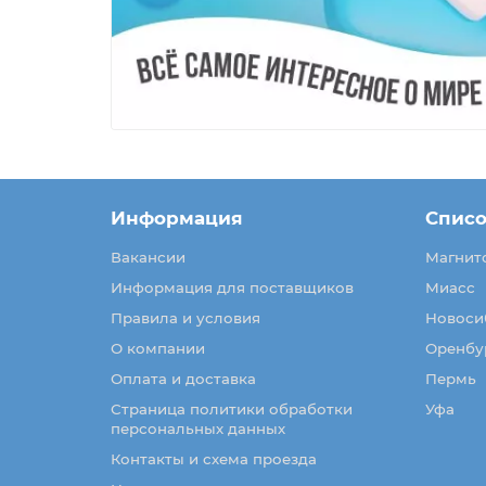
Информация
Списо
Вакансии
Магнит
Информация для поставщиков
Миасс
Правила и условия
Новоси
О компании
Оренбу
Оплата и доставка
Пермь
Страница политики обработки
Уфа
персональных данных
Контакты и схема проезда