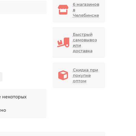
6 магазинов
в
Челябинске
Быстрый
самовывоз
или
доставка
Скидка при
покупке
оптом
е некоторых
тно