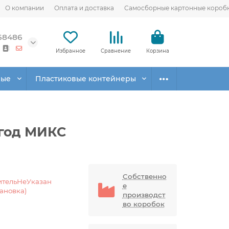
О компании
Оплата и доставка
Самосборные картонные короб
68486
Избранное
Сравнение
Корзина
вые
Пластиковые контейнеры
 год МИКС
Собственно
ительНеУказан
е
тановка)
производст
во коробок