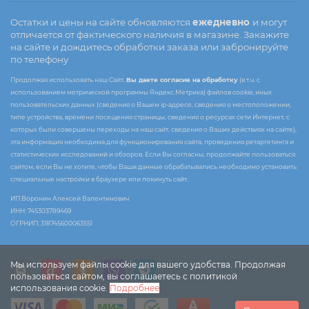
Остатки и цены на сайте обновляются
ежедневно
и могут
отличается от фактического наличия в магазине. Закажите
на сайте и дождитесь обработки заказа или забронируйте
по телефону
Продолжая использовать наш Сайт,
Вы даете согласие на обработку
(в т.ч. с
использованием метрической программы Яндекс.Метрика) файлов cookie, иных
пользовательских данных (сведения о Вашем ip-адресе, сведения о местоположении,
типе устройства, времени посещения страницы, сведения о ресурсах сети Интернет, с
которых были совершены переходы на наш сайт, сведения о Ваших действиях на сайте),
эта информация необходима для функционирования сайта, проведения ретаргетинга и
статистических исследований и обзоров. Если Вы согласны, продолжайте пользоваться
сайтом, если Вы не хотите, чтобы Ваши данные обрабатывались необходимо установить
специальные настройки в браузере или покинуть сайт.
ИП Воронин Алексей Валентинович
ИНН: 745303789469
ОГРНИП: 318745600063551
Мы используем файлы cookie для вашего удобства. Продолжая
пользоваться сайтом, вы соглашаетесь с политикой
использования cookie.
Подробнее