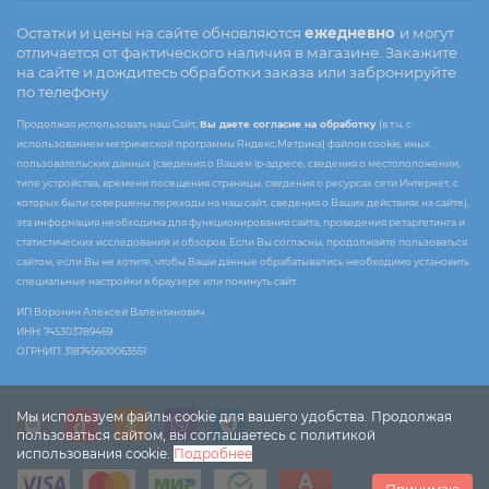
Остатки и цены на сайте обновляются
ежедневно
и могут
отличается от фактического наличия в магазине. Закажите
на сайте и дождитесь обработки заказа или забронируйте
по телефону
Продолжая использовать наш Сайт,
Вы даете согласие на обработку
(в т.ч. с
использованием метрической программы Яндекс.Метрика) файлов cookie, иных
пользовательских данных (сведения о Вашем ip-адресе, сведения о местоположении,
типе устройства, времени посещения страницы, сведения о ресурсах сети Интернет, с
которых были совершены переходы на наш сайт, сведения о Ваших действиях на сайте),
эта информация необходима для функционирования сайта, проведения ретаргетинга и
статистических исследований и обзоров. Если Вы согласны, продолжайте пользоваться
сайтом, если Вы не хотите, чтобы Ваши данные обрабатывались необходимо установить
специальные настройки в браузере или покинуть сайт.
ИП Воронин Алексей Валентинович
ИНН: 745303789469
ОГРНИП: 318745600063551
Мы используем файлы cookie для вашего удобства. Продолжая
пользоваться сайтом, вы соглашаетесь с политикой
использования cookie.
Подробнее