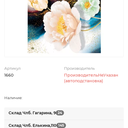
Артикул
Производитель
1660
ПроизводительНеУказан
(автоподстановка)
Наличие:
Склад Члб. Гагарина, 9
24
Склад Члб. Елькина,110
145