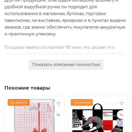
удобной вырубной ручке он подходит для
использования в магазинах, бутиках, торговых
павильонах, на выставках, ярмарках и в пунктах выдачи
заказов, где важно обеспечить покупателю аккуратную
и практичную упаковку.
Толщина пакета составляет 90 мкм, что делает его
достаточно плотным для переноски объёмных и более
тяжёлых предметов по сравнению с тонкими
Показать описание полностью
фасовочными пакетами. Пакеты поставляются в
ассортименте дизайнов, что позволяет использовать их
для разных категорий товаров и создавать более
Похожие товары
привлекательный внешний вид упаковки. В одной
упаковке содержится 50 штук, в транспортной коробке
— 1000 штук.
Новинка
Новинка