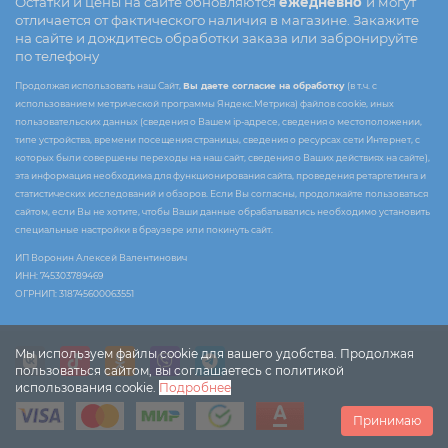
Остатки и цены на сайте обновляются
ежедневно
и могут
отличается от фактического наличия в магазине. Закажите
на сайте и дождитесь обработки заказа или забронируйте
по телефону
Продолжая использовать наш Сайт,
Вы даете согласие на обработку
(в т.ч. с
использованием метрической программы Яндекс.Метрика) файлов cookie, иных
пользовательских данных (сведения о Вашем ip-адресе, сведения о местоположении,
типе устройства, времени посещения страницы, сведения о ресурсах сети Интернет, с
которых были совершены переходы на наш сайт, сведения о Ваших действиях на сайте),
эта информация необходима для функционирования сайта, проведения ретаргетинга и
статистических исследований и обзоров. Если Вы согласны, продолжайте пользоваться
сайтом, если Вы не хотите, чтобы Ваши данные обрабатывались необходимо установить
специальные настройки в браузере или покинуть сайт.
ИП Воронин Алексей Валентинович
ИНН: 745303789469
ОГРНИП: 318745600063551
Мы используем файлы cookie для вашего удобства. Продолжая
пользоваться сайтом, вы соглашаетесь с политикой
использования cookie.
Подробнее
Принимаю