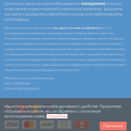
Остатки и цены на сайте обновляются
ежедневно
и могут
отличается от фактического наличия в магазине. Закажите
на сайте и дождитесь обработки заказа или забронируйте
по телефону
Продолжая использовать наш Сайт,
Вы даете согласие на обработку
(в т.ч. с
использованием метрической программы Яндекс.Метрика) файлов cookie, иных
пользовательских данных (сведения о Вашем ip-адресе, сведения о местоположении,
типе устройства, времени посещения страницы, сведения о ресурсах сети Интернет, с
которых были совершены переходы на наш сайт, сведения о Ваших действиях на сайте),
эта информация необходима для функционирования сайта, проведения ретаргетинга и
статистических исследований и обзоров. Если Вы согласны, продолжайте пользоваться
сайтом, если Вы не хотите, чтобы Ваши данные обрабатывались необходимо установить
специальные настройки в браузере или покинуть сайт.
ИП Воронин Алексей Валентинович
ИНН: 745303789469
ОГРНИП: 318745600063551
Мы используем файлы cookie для вашего удобства. Продолжая
пользоваться сайтом, вы соглашаетесь с политикой
использования cookie.
Подробнее
Принимаю