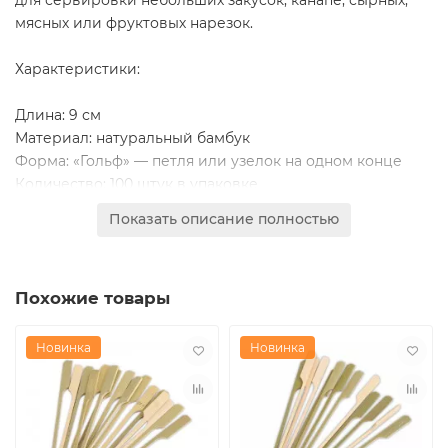
мясных или фруктовых нарезок.
Характеристики:
Длина: 9 см
Материал: натуральный бамбук
Форма: «Гольф» — петля или узелок на одном конце
Количество: 100 штук в упаковке
Назначение: для кейтеринга, банкетов, праздничных и
Показать описание полностью
фуршетных столов, кафе, ресторанов, домашних
мероприятий
Преимущества:
Похожие товары
Экологичность и безопасность
Эстетичный и аккуратный внешний вид
Новинка
Новинка
Прочность и устойчивость к влаге
Полностью разлагается
Одноразовое и гигиеничное использование
Используются как профессиональными поварами, так и