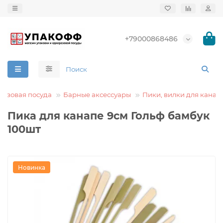
+79000868486
азовая посуда
Барные аксессуары
Пики, вилки для канап
Пика для канапе 9см Гольф бамбук
100шт
Новинка