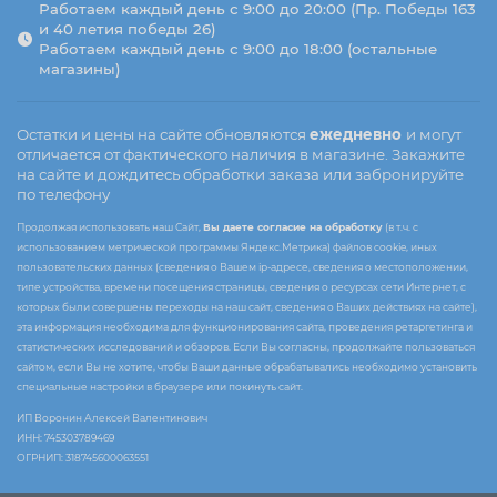
Работаем каждый день с 9:00 до 20:00 (Пр. Победы 163
и 40 летия победы 26)
Работаем каждый день с 9:00 до 18:00 (остальные
магазины)
Остатки и цены на сайте обновляются
ежедневно
и могут
отличается от фактического наличия в магазине. Закажите
на сайте и дождитесь обработки заказа или забронируйте
по телефону
Продолжая использовать наш Сайт,
Вы даете согласие на обработку
(в т.ч. с
использованием метрической программы Яндекс.Метрика) файлов cookie, иных
пользовательских данных (сведения о Вашем ip-адресе, сведения о местоположении,
типе устройства, времени посещения страницы, сведения о ресурсах сети Интернет, с
которых были совершены переходы на наш сайт, сведения о Ваших действиях на сайте),
эта информация необходима для функционирования сайта, проведения ретаргетинга и
статистических исследований и обзоров. Если Вы согласны, продолжайте пользоваться
сайтом, если Вы не хотите, чтобы Ваши данные обрабатывались необходимо установить
специальные настройки в браузере или покинуть сайт.
ИП Воронин Алексей Валентинович
ИНН: 745303789469
ОГРНИП: 318745600063551