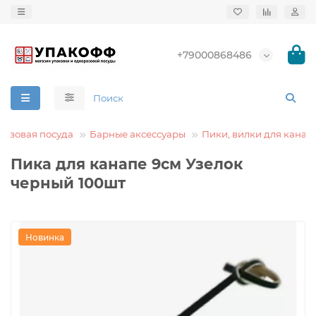
+79000868486
азовая посуда
Барные аксессуары
Пики, вилки для канап
Пика для канапе 9см Узелок
черный 100шт
Новинка