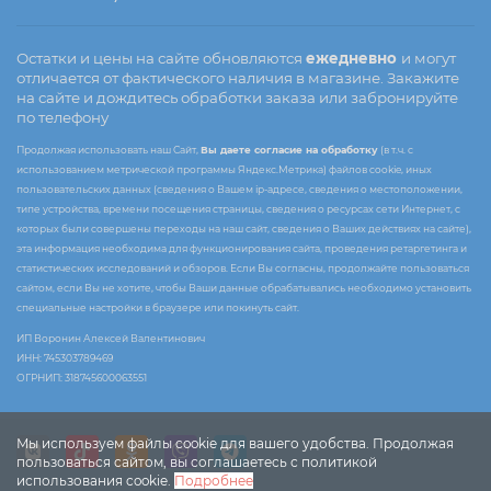
Остатки и цены на сайте обновляются
ежедневно
и могут
отличается от фактического наличия в магазине. Закажите
на сайте и дождитесь обработки заказа или забронируйте
по телефону
Продолжая использовать наш Сайт,
Вы даете согласие на обработку
(в т.ч. с
использованием метрической программы Яндекс.Метрика) файлов cookie, иных
пользовательских данных (сведения о Вашем ip-адресе, сведения о местоположении,
типе устройства, времени посещения страницы, сведения о ресурсах сети Интернет, с
которых были совершены переходы на наш сайт, сведения о Ваших действиях на сайте),
эта информация необходима для функционирования сайта, проведения ретаргетинга и
статистических исследований и обзоров. Если Вы согласны, продолжайте пользоваться
сайтом, если Вы не хотите, чтобы Ваши данные обрабатывались необходимо установить
специальные настройки в браузере или покинуть сайт.
ИП Воронин Алексей Валентинович
ИНН: 745303789469
ОГРНИП: 318745600063551
Мы используем файлы cookie для вашего удобства. Продолжая
пользоваться сайтом, вы соглашаетесь с политикой
использования cookie.
Подробнее