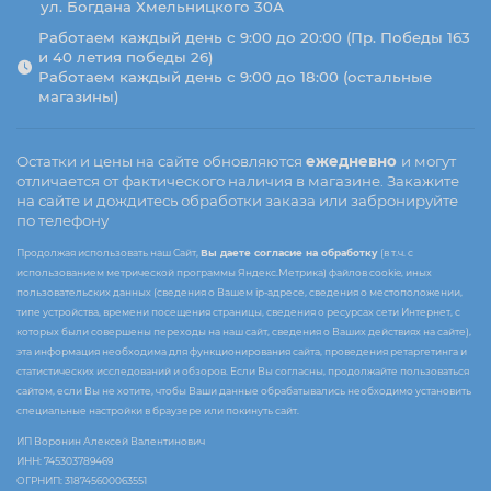
ул. Богдана Хмельницкого 30А
Работаем каждый день с 9:00 до 20:00 (Пр. Победы 163
и 40 летия победы 26)
Работаем каждый день с 9:00 до 18:00 (остальные
магазины)
Остатки и цены на сайте обновляются
ежедневно
и могут
отличается от фактического наличия в магазине. Закажите
на сайте и дождитесь обработки заказа или забронируйте
по телефону
Продолжая использовать наш Сайт,
Вы даете согласие на обработку
(в т.ч. с
использованием метрической программы Яндекс.Метрика) файлов cookie, иных
пользовательских данных (сведения о Вашем ip-адресе, сведения о местоположении,
типе устройства, времени посещения страницы, сведения о ресурсах сети Интернет, с
которых были совершены переходы на наш сайт, сведения о Ваших действиях на сайте),
эта информация необходима для функционирования сайта, проведения ретаргетинга и
статистических исследований и обзоров. Если Вы согласны, продолжайте пользоваться
сайтом, если Вы не хотите, чтобы Ваши данные обрабатывались необходимо установить
специальные настройки в браузере или покинуть сайт.
ИП Воронин Алексей Валентинович
ИНН: 745303789469
ОГРНИП: 318745600063551