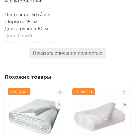
Характеристики:
Плотность: 150 г/кв.м
Ширина: 45 см
Длина рулона: 60 м
Цвет: белый
Материал: 100% хлопок
Продажа: возможно как рулонами, так и погонными
Показать описание полностью
метрами (уточняется при заказе)
Преимущества:
Похожие товары
Отлично впитывает влагу
Прочный и износостойкий материал
Гипоаллергенен
Новинка
Новинка
Легко стирается и быстро сохнет
Идеально подходит для бытового и
профессионального использования — в быту, столовых,
пищевом производстве, прачечных и т.д.